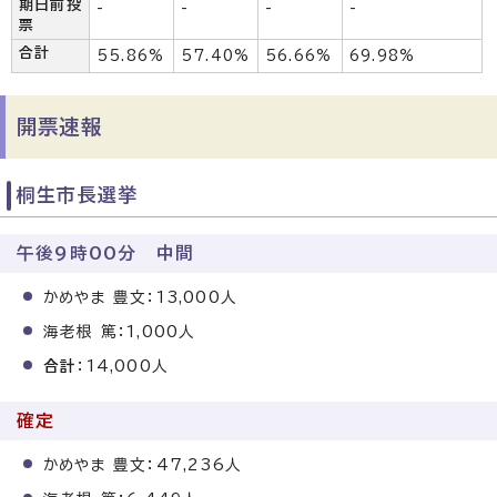
期日前投
-
-
-
-
票
合計
55.86%
57.40%
56.66%
69.98%
開票速報
桐生市長選挙
午後9時00分 中間
かめやま 豊文：13,000人
海老根 篤：1,000人
合計
：14,000人
確定
かめやま 豊文：47,236人