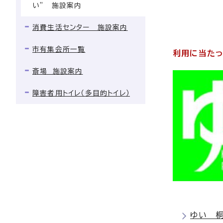
い” 施設案内
消費生活センター 施設案内
市有集会所一覧
利用に当たっ
斎場 施設案内
障害者用トイレ（多目的トイレ）
ゆい 