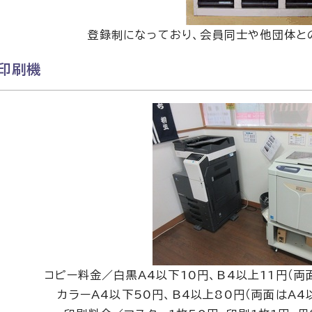
登録制になっており、会員同士や他団体と
・印刷機
コピー料金／白黒A4以下10円、B4以上11円（両面
カラーA4以下50円、B4以上80円（両面はA4以