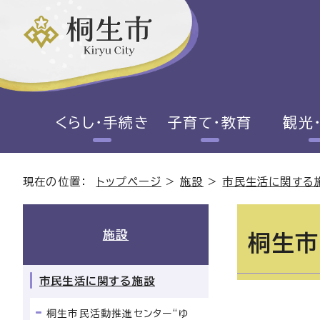
くらし・手続き
子育て・教育
観光
現在の位置：
トップページ
>
施設
>
市民生活に関する
施設
桐生市
市民生活に関する施設
桐生市民活動推進センター“ゆ