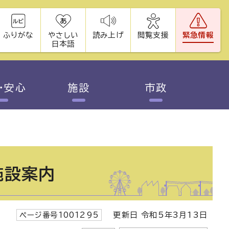
ふりがな
やさしい
読み上げ
閲覧支援
緊急情報
日本語
・安心
施設
市政
施設案内
ページ番号1001295
更新日 令和5年3月13日