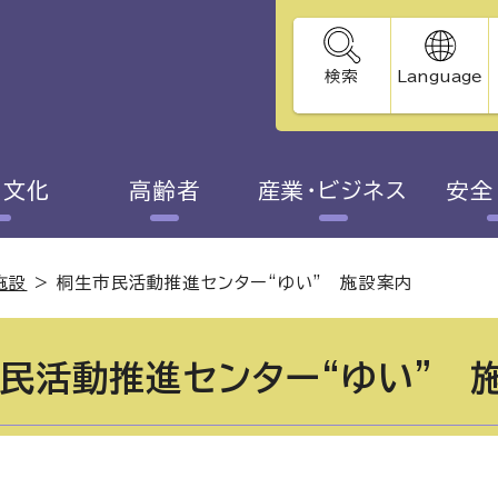
検索
Language
・文化
高齢者
産業・ビジネス
安全
施設
>
桐生市民活動推進センター“ゆい” 施設案内
民活動推進センター“ゆい” 