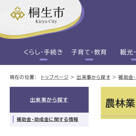
くらし・手続き
子育て・教育
観光
現在の位置：
トップページ
>
出来事から探す
>
補助金
出来事から探す
農林業
補助金・助成金に関する情報