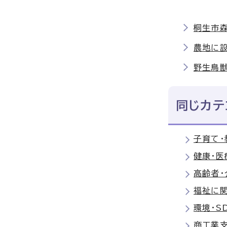
桐生市
農地に
野生鳥
同じカテ
子育て・
健康・医
高齢者・
福祉に
環境・S
商工業