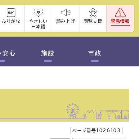
ふりがな
やさしい
読み上げ
閲覧支援
緊急情報
日本語
・安心
施設
市政
ページ番号1026103