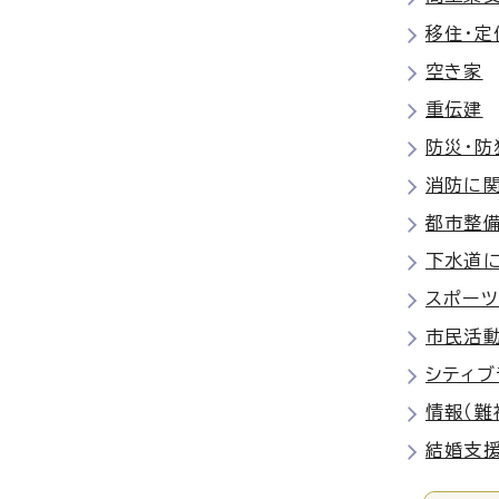
移住・定
空き家
重伝建
防災・防
消防に
都市整
下水道
スポーツ
市民活
シティブ
情報（難
結婚支