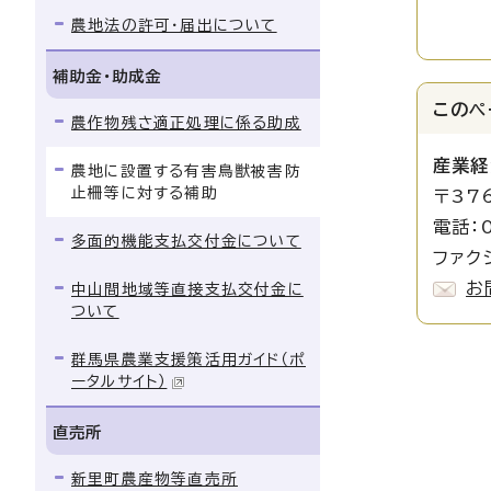
農地法の許可・届出について
補助金・助成金
このペ
農作物残さ適正処理に係る助成
産業経
農地に設置する有害鳥獣被害防
止柵等に対する補助
〒37
電話：0
多面的機能支払交付金について
ファクシ
お
中山間地域等直接支払交付金に
ついて
群馬県農業支援策活用ガイド（ポ
ータルサイト）
直売所
新里町農産物等直売所