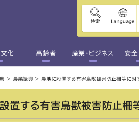
検索
Language
・文化
高齢者
産業・ビジネス
安全
興
>
農業振興
>
農地に設置する有害鳥獣被害防止柵等に対
設置する有害鳥獣被害防止柵