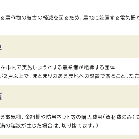
る農作物の被害の軽減を図るため、農地に設置する電気柵
象
策を市内で実施しようとする農業者が組織する団体
が2戸以上で、まとまりのある農地への設置であること。た
額
る電気柵、金網柵や防鳥ネット等の購入費用（資材費のみ）に
円未満の端数が生じた場合は、切り捨てます。）