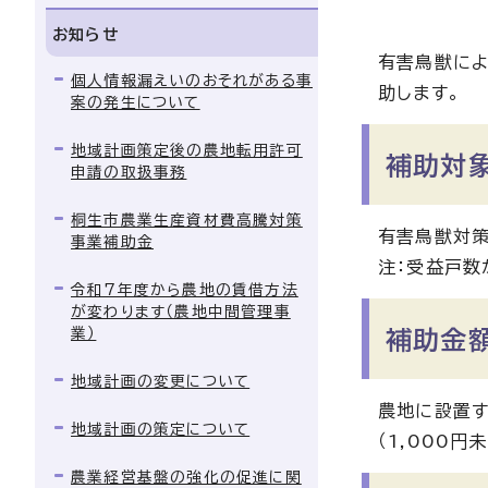
お知らせ
有害鳥獣によ
個人情報漏えいのおそれがある事
助します。
案の発生について
地域計画策定後の農地転用許可
補助対
申請の取扱事務
桐生市農業生産資材費高騰対策
有害鳥獣対
事業補助金
注：受益戸数
令和7年度から農地の賃借方法
が変わります（農地中間管理事
業）
補助金
地域計画の変更について
農地に設置す
地域計画の策定について
（1,000
農業経営基盤の強化の促進に関