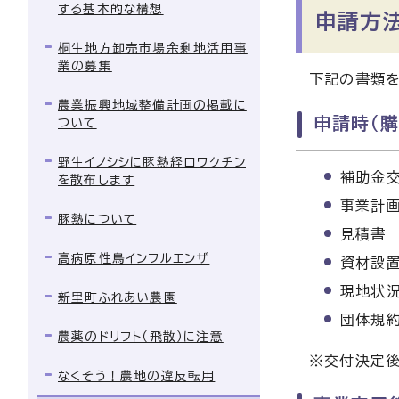
する基本的な構想
申請方
桐生地方卸売市場余剰地活用事
業の募集
下記の書類を
農業振興地域整備計画の掲載に
申請時（
ついて
野生イノシシに豚熱経口ワクチン
補助金
を散布します
事業計
豚熱について
見積書
高病原性鳥インフルエンザ
資材設
現地状
新里町ふれあい農園
団体規
農薬のドリフト（飛散）に注意
※交付決定後
なくそう！農地の違反転用