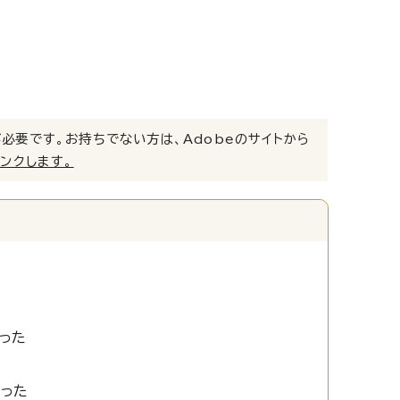
）」が必要です。お持ちでない方は、Adobeのサイトから
リンクします。
った
かった