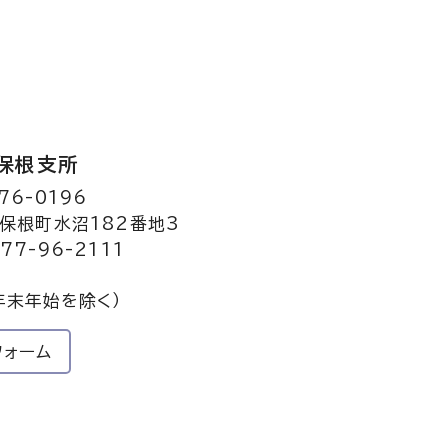
保根支所
76-0196
保根町水沼182番地3
77-96-2111
年末年始を除く）
フォーム