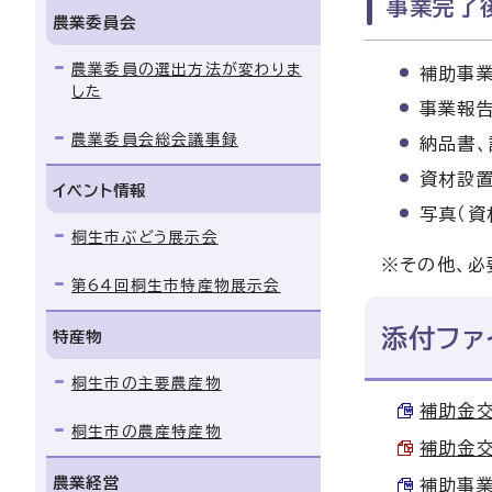
事業完了
農業委員会
農業委員の選出方法が変わりま
補助事
した
事業報
農業委員会総会議事録
納品書、
資材設
イベント情報
写真（資
桐生市ぶどう展示会
※その他、必
第64回桐生市特産物展示会
添付ファ
特産物
桐生市の主要農産物
補助金交付
桐生市の農産特産物
補助金交付
農業経営
補助事業