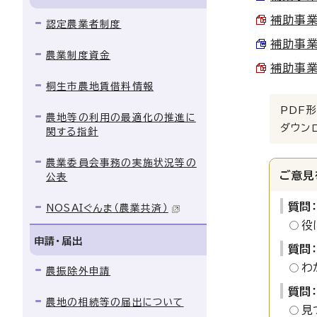
補助事業
認定農業者制度
補助事業
農業制度資金
補助事業
桐生市農地賃借料情報
PDF形
農地等の利用の最適化の推進に
ダウン
関する指針
農業委員会事務の実施状況等の
ご意見
公表
質問
NOSAIぐんま（農業共済）
役
申請・届出
質問
わ
農振除外申請
質問
農地の相続等の届出について
見