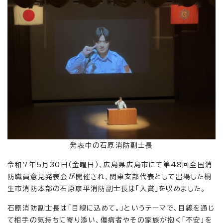
発表中の石原消防副士長
令和7年5月30日（金曜日）、広島県広島市にて第48回全国消
防職員意見発表会が開催され、関東支部代表として出場した桐
生市消防本部の石原康平消防副士長は「入賞」を収めました。
石原消防副士長は「目線に込めて。」というテーマで、目線を通じ
て相手の気持ちに寄り添い、傷病者やその家族が抱く「不安」を