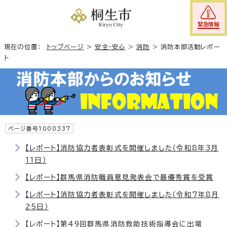
緊急情報
現在の位置：
トップページ
>
安全・安心
>
消防
>
消防本部活動レポー
ト
ページ番号1000337
【レポート】消防協力者表彰式を開催しました（令和8年3月
11日）
【レポート】群馬県消防職員意見発表会で最優秀賞を受賞
【レポート】消防協力者表彰式を開催しました（令和7年8月
25日）
【レポート】第49回群馬県消防救助技術指導会に出場