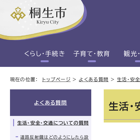
くらし・手続き
子育て・教育
観光
現在の位置：
トップページ
>
よくある質問
>
生活・安
よくある質問
生活・
生活・安全・交通についての質問
道路反射鏡はどのようにしたら設