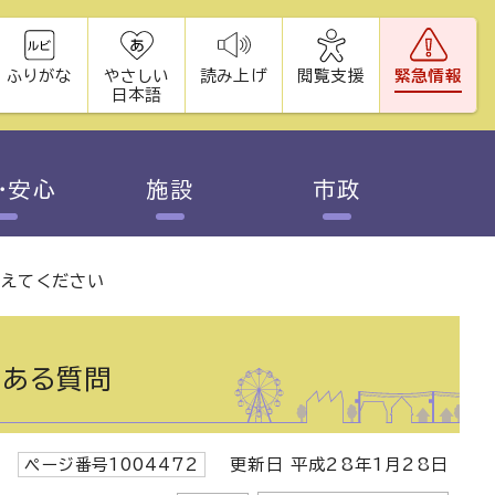
ふりがな
やさしい
読み上げ
閲覧支援
緊急情報
日本語
・安心
施設
市政
教えてください
ある質問
ページ番号1004472
更新日 平成28年1月28日