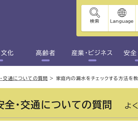
検索
Language
・文化
高齢者
産業・ビジネス
安全
全・交通についての質問
>
家庭内の漏水をチェックする方法を
安全・交通についての質問
よく