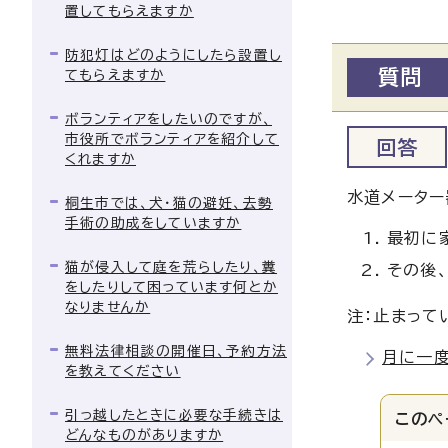
置してもらえますか
防犯灯はどのようにしたら設置し
質問
てもらえますか
ボランティアをしたいのですが、
市役所でボランティアを紹介して
回答
くれますか
水道メーター
桐生市では、犬・猫の避妊、去勢
手術の助成をしていますか
最初に
猫が侵入して庭を荒らしたり、糞
その後
をしたりして困っています何とか
なりませんか
注：止まって
無料法律相談の開催日、予約方法
月に一
を教えてください
引っ越したときに必要な手続きは
このペ
どんなものがありますか