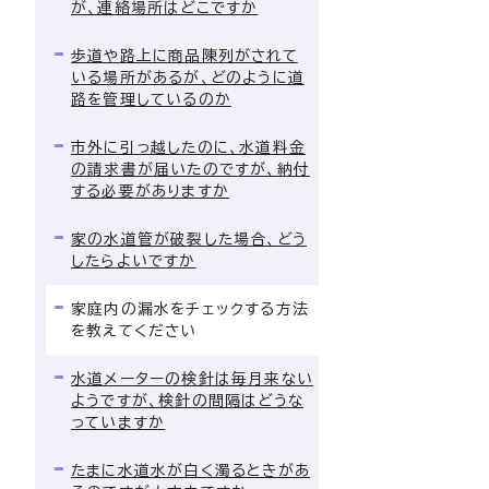
が、連絡場所はどこですか
歩道や路上に商品陳列がされて
いる場所があるが、どのように道
路を管理しているのか
市外に引っ越したのに、水道料金
の請求書が届いたのですが、納付
する必要がありますか
家の水道管が破裂した場合、どう
したらよいですか
家庭内の漏水をチェックする方法
を教えてください
水道メーターの検針は毎月来ない
ようですが、検針の間隔はどうな
っていますか
たまに水道水が白く濁るときがあ