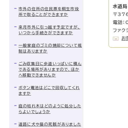
水道局
市外の住所の住民票を桐生市役
〒37
所で取ることができますか
電話：0
来月市外に引っ越す予定ですが、
ファク
いつから手続きができますか
お
一般家庭のゴミの焼却について規
制はありますか
ごみ収集日に歩道いっぱいに積ん
である場所がありますので、ほか
へ移動できませんか
ボタン電池はどこで回収してくれ
ますか
庭の枯れ木はどのように処分した
らよいでしょうか
道路に犬や猫の死骸がありました