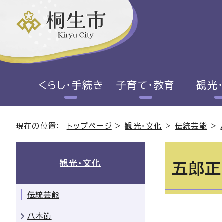
くらし・手続き
子育て・教育
観光
現在の位置：
トップページ
>
観光・文化
>
伝統芸能
>
観光・文化
五郎正
伝統芸能
八木節