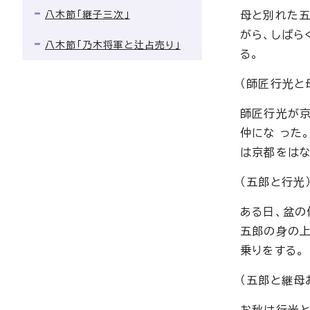
八木節「継子三次」
母と別れた五
がら、しばら
八木節「乃木将軍と辻占売り」
る。
（師匠行光と
師匠行光が京
仲にな った
は京都をはな
（五郎と行光
ある日、盆の
五郎の身の上
乗りをする。
（五郎と継母
お秋は行光と