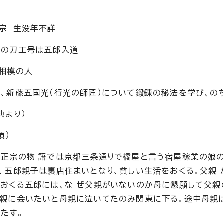
宗 生没年不詳
期の刀工号は五郎入道
相模の人
、新藤五国光（行光の師匠）について鍛錬の秘法を学び、の
典より）
頃）
正宗の物 語では京都三条通りで橘屋と言う宿屋稼業の娘の
、五郎親子は裏店住まいとなり、貧しい生活をおくる。父親
おくる五郎には、な ぜ父親がいないのか母に懇願して父親
父親に会いたいと母親に泣いてたのみ関東に下る。途中母親
たす。