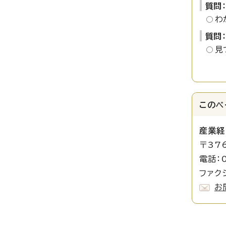
質問
わ
質問
見
このペ
産業経
〒37
電話：0
ファクシ
お