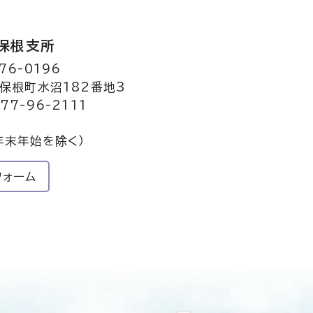
保根支所
76-0196
保根町水沼182番地3
77-96-2111
年末年始を除く）
フォーム