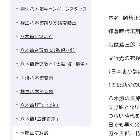
桐生八木節キャンペーンスタッフ
本名 岡崎正
桐生八木節踊り方指南動画
鎌倉時代末
八木節について
名は藤三郎 
八木節音頭教本（歌唱・樽）
父行光の死後
八木節音頭教本（太鼓・鉦・横笛）
（日本史小辞
上州八木節音頭
（五郎幼少の
桐生八木節音頭
八木節の五郎
八木節「国定忠治」
け野原となり
つらい時代を
八木節「五郎正宗」
日でも早く
五郎正宗解説
刀を五郎に持