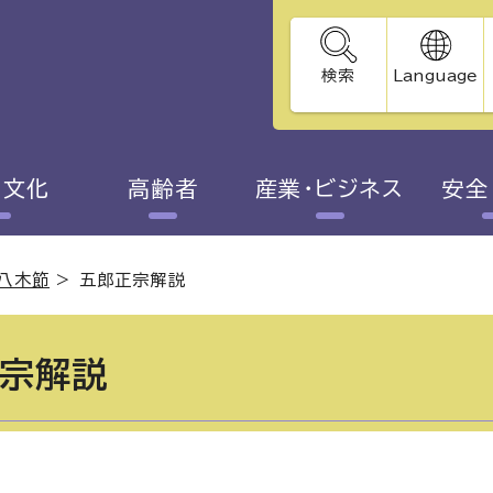
検索
Language
・文化
高齢者
産業・ビジネス
安全
八木節
>
五郎正宗解説
宗解説