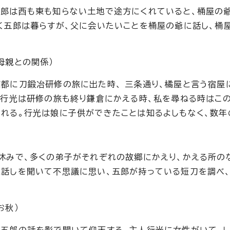
郎は西も東も知らない土地で途方にくれていると、桶屋の爺
く五郎は暮らすが、父に会いたいことを桶屋の爺に話し、桶
母親との関係）
都に刀鍛冶研修の旅に出た時、 三条通り、橘屋と言う宿屋
。行光は研修の旅も終り鎌倉にかえる時、私を尋ねる時はこ
れる。行光は娘に子供ができたことは知るよしもなく、数年
）
休みで、多くの弟子がそれぞれの故郷にかえり、かえる所の
話しを聞いて不思議に思い、五郎が持っている短刀を調べ
お秋）
五郎の話を影で聞いて仰天する。主人行光に女性がいて、