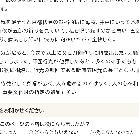
す。
気を治そうと京都伏見のお稲荷様に毎夜、井戸にいって水
お秋が五郎の祈りを見ていて、私を呪い殺すのかと思い、五
り、病気もしだいに快方に向かいやがて全快した。
気が治ると、今まで以上に父と刀剣作りに精を出した。刀鍛
してしまった。師匠行光が他界したあと 、多くの弟子たちも
お秋に相談し、行光の師匠である新藤五国光の弟子となり、
特徴として身幅が広く、人を危めるのではなく、人の心を和
、重要文化財の指定の遺品も多い。
をお聞かせください
：このページの内容は役に立ちましたか？
に立った
どちらともいえない
役に立たなかった