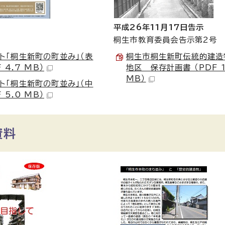
平成26年11月17日告示
桐生市教育委員会告示第2号
ト「桐生新町の町並み」（表
桐生市桐生新町伝統的建造
F 4.7 MB）
地区 保存計画書 （PDF 1
MB）
ト「桐生新町の町並み」（中
F 5.0 MB）
資料