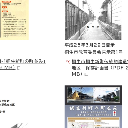
平成25年3月29日告示
桐生市教育委員会告示第1号
ト「桐生新町の町並み」
桐生市桐生新町伝統的建造
.9 MB）
地区 保存計画書 （PDF 2
MB）