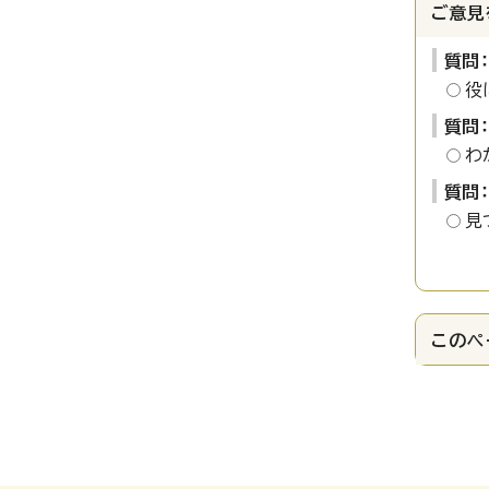
ご意見
質問
役
質問
わ
質問
見
このペ