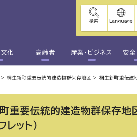
検索
Language
・文化
高齢者
産業・ビジネス
安全
>
桐生新町重要伝統的建造物群保存地区
>
桐生新町重伝建
町重要伝統的建造物群保存地
フレット）