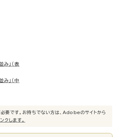
並み」（表
並み」（中
）」が必要です。お持ちでない方は、Adobeのサイトから
リンクします。