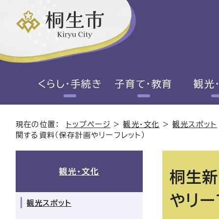
くらし・手続き
子育て・教育
観光
現在の位置：
トップページ
>
観光・文化
>
観光スポット
関する資料（保存計画やリーフレット）
観光・文化
桐生新
やリー
観光スポット