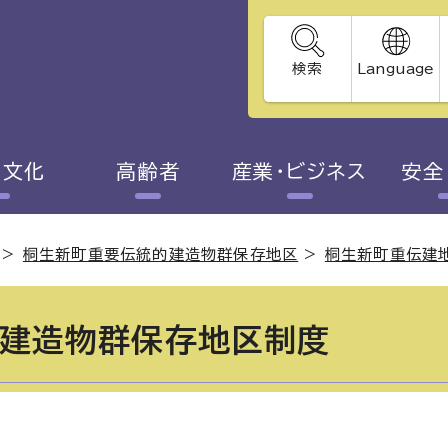
検索
Language
・文化
高齢者
産業・ビジネス
安全
>
桐生新町重要伝統的建造物群保存地区
>
桐生新町重伝建
建造物群保存地区制度