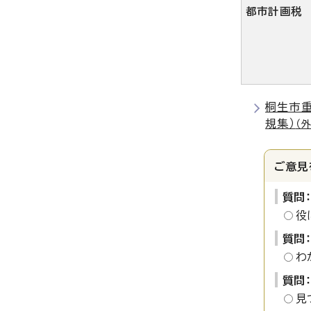
都市計画税
桐生市
規集）
（
ご意見
質問
役
質問
わ
質問
見