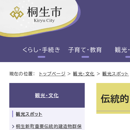
くらし・手続き
子育て・教育
観光
現在の位置：
トップページ
>
観光・文化
>
観光スポット
観光・文化
伝統的
観光スポット
桐生新町重要伝統的建造物群保