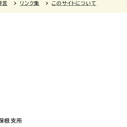
提言
リンク集
このサイトについて
保根支所