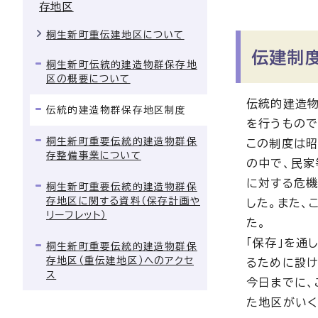
存地区
桐生新町重伝建地区について
伝建制
桐生新町伝統的建造物群保存地
区の概要について
伝統的建造物
伝統的建造物群保存地区制度
を行うもので
桐生新町重要伝統的建造物群保
この制度は昭
存整備事業について
の中で、民家
に対する危機
桐生新町重要伝統的建造物群保
存地区に関する資料（保存計画や
した。また、
リーフレット）
た。
「保存」を通
桐生新町重要伝統的建造物群保
存地区（重伝建地区）へのアクセ
るために設け
ス
今日までに、
た地区がいく