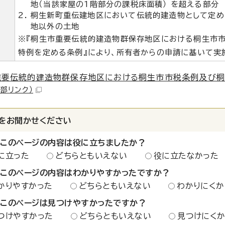
地（当該家屋の1階部分の課税床面積） を超える部分
桐生新町重伝建地区において伝統的建造物として定め
地以外の土地
※『桐生市重要伝統的建造物群保存地区における桐生市
特例を定める条例』により、所有者からの申請に基いて実
重要伝統的建造物群保存地区における桐生市市税条例及び桐
外部リンク）
をお聞かせください
：このページの内容は役に立ちましたか？
に立った
どちらともいえない
役に立たなかった
：このページの内容はわかりやすかったですか？
かりやすかった
どちらともいえない
わかりにくか
：このページは見つけやすかったですか？
つけやすかった
どちらともいえない
見つけにく