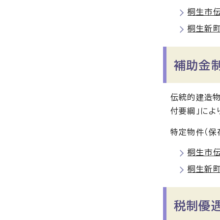
桐生市
桐生新
補助金
伝統的建造
付要綱」によ
特定物件（保
桐生市
桐生新
税制優