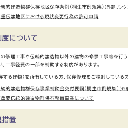
伝統的建造物群保存地区保存条例（桐生市例規集）
（外部リンク
町重伝建地区における現状変更行為の許可申請
制度について
物の修理工事や伝統的建造物以外の建物の修景工事等を行う
り、工事経費の一部を補助する制度があります。
存する建物）を所有している方、保存修理をご検討している
伝統的建造物群保存事業補助金交付要綱（桐生市例規集）
（外
町重要伝統的建造物群保存整備事業について
遇措置