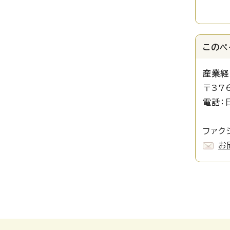
このペ
産業経
〒37
電話：
日本遺
ファクシ
お