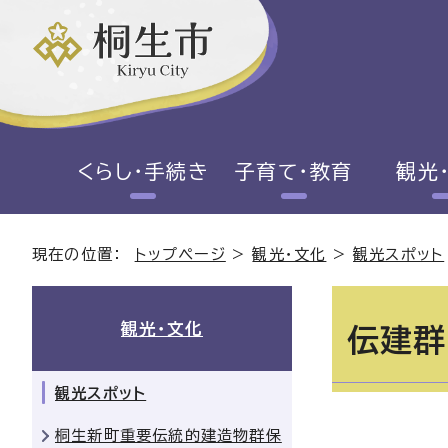
くらし・手続き
子育て・教育
観光
現在の位置：
トップページ
>
観光・文化
>
観光スポット
観光・文化
伝建群
観光スポット
桐生新町重要伝統的建造物群保