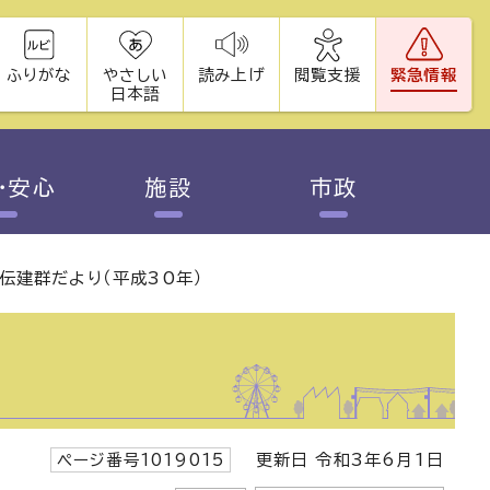
ふりがな
やさしい
読み上げ
閲覧支援
緊急情報
日本語
・安心
施設
市政
伝建群だより（平成30年）
ページ番号1019015
更新日 令和3年6月1日