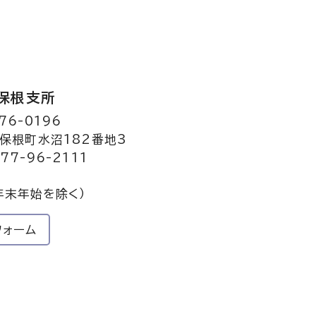
保根支所
76-0196
保根町水沼182番地3
77-96-2111
年末年始を除く）
フォーム