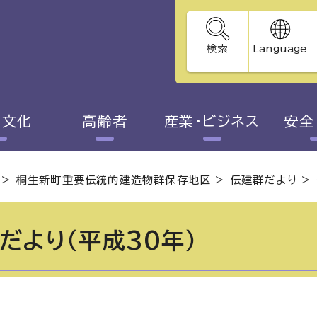
検索
Language
・文化
高齢者
産業・ビジネス
安全
>
桐生新町重要伝統的建造物群保存地区
>
伝建群だより
>
だより（平成30年）