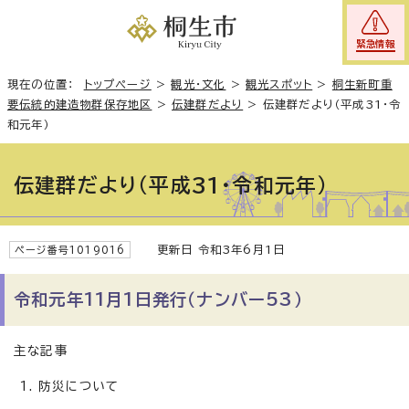
緊急情報
現在の位置：
トップページ
>
観光・文化
>
観光スポット
>
桐生新町重
要伝統的建造物群保存地区
>
伝建群だより
>
伝建群だより（平成31・令
和元年）
伝建群だより（平成31・令和元年）
更新日 令和3年6月1日
ページ番号1019016
令和元年11月1日発行（ナンバー53）
主な記事
防災について