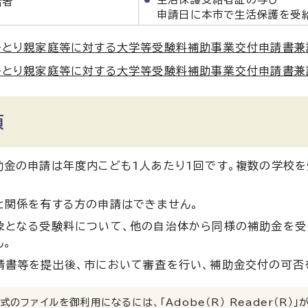
給者
申請日に本市で生活保護を受
とり親家庭等に対する大学等受験料補助事業交付申請書兼請求書 
とり親家庭等に対する大学等受験料補助事業交付申請書兼請求書 
項
助金の申請は年度内こども1人あたり1回です。複数の学校
と関係を有する方の申請はできません。
象となる受験料について、他の自治体から同様の補助金を受
ん。
請書等を提出後、市において審査を行い、補助金交付の可否を
式のファイルを御利用になるには、「Adobe（R） Reader（R