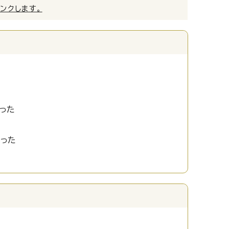
リンクします。
った
かった