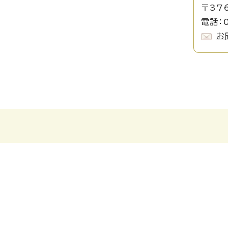
〒37
電話：0
お