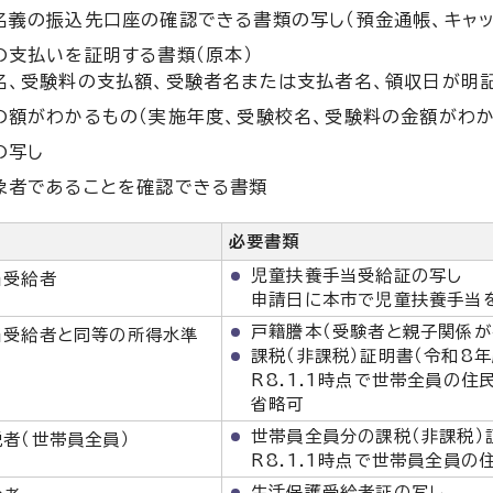
名義の振込先口座の確認できる書類の写し（預金通帳、キャッ
の支払いを証明する書類（原本）
名、受験料の支払額、受験者名または支払者名、領収日が明
の額がわかるもの（実施年度、受験校名、受験料の金額がわか
の写し
象者であることを確認できる書類
必要書類
児童扶養手当受給証の写し
当受給者
申請日に本市で児童扶養手当
戸籍謄本（受験者と親子関係が
当受給者と同等の所得水準
課税（非課税）証明書（令和8年
R8.1.1時点で世帯全員の
省略可
世帯員全員分の課税（非課税）
者（世帯員全員）
R8.1.1時点で世帯員全員
生活保護受給者証の写し