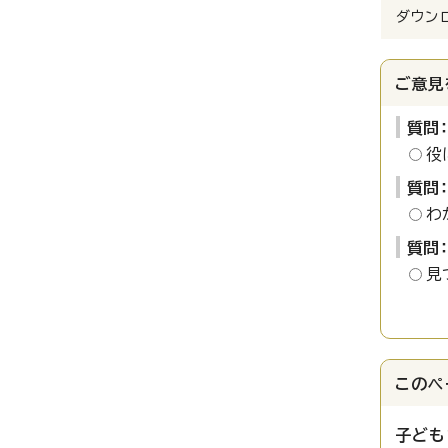
ダウン
ご意見
質問
役
質問
わ
質問
見
このペ
子ども