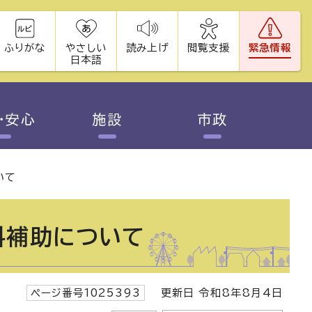
ふりがな
やさしい
読み上げ
閲覧支援
緊急情報
日本語
・安心
施設
市政
いて
料補助について
ページ番号1025393
更新日 令和8年8月4日