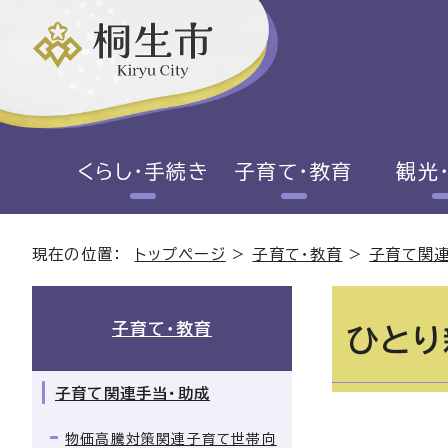
くらし・手続き
子育て・教育
観光
現在の位置：
トップページ
>
子育て・教育
>
子育て関連
子育て・教育
ひとり
子育て関連手当・助成
物価高騰対策関連子育て世帯向