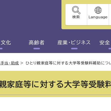
検索
Language
・文化
高齢者
産業・ビジネス
安全
手当・助成
>
ひとり親家庭等に対する大学等受験料補助につ
親家庭等に対する大学等受験