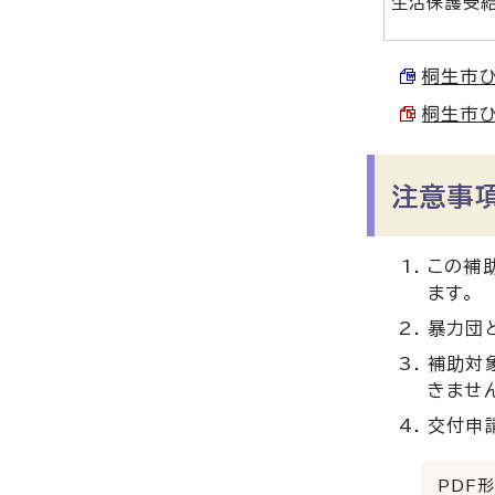
生活保護受
桐生市ひ
桐生市ひ
注意事
この補
ます。
暴力団
補助対
きませ
交付申
PDF形