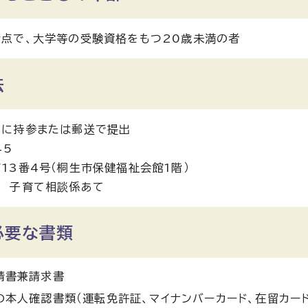
点で、大学等の受験資格をもつ20歳未満の者
法
課に持参または郵送で提出
45
13番4号（桐生市保健福祉会館1階）
課 子育て相談係あて
必要な書類
請書兼請求書
の本人確認書類（運転免許証、マイナンバーカード、在留カード