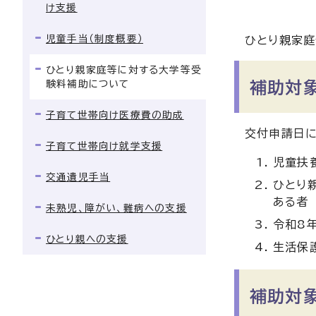
け支援
児童手当（制度概要）
ひとり親家庭
ひとり親家庭等に対する大学等受
験料補助について
補助対
子育て世帯向け医療費の助成
交付申請日
子育て世帯向け就学支援
児童扶
交通遺児手当
ひとり
ある者
未熟児、障がい、難病への支援
令和8
ひとり親への支援
生活保
補助対