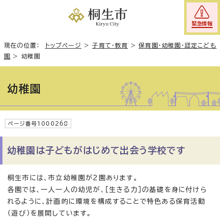
緊急情報
現在の位置：
トップページ
>
子育て・教育
>
保育園・幼稚園・認定こども
園
>
幼稚園
幼稚園
ページ番号1000268
幼稚園は子どもがはじめて出会う学校です
桐生市には、市立幼稚園が2園あります。
各園では、一人一人の幼児が、［生きる力］の基礎を身に付けら
れるように、計画的に環境を構成することで特色ある保育活動
（遊び）を展開しています。