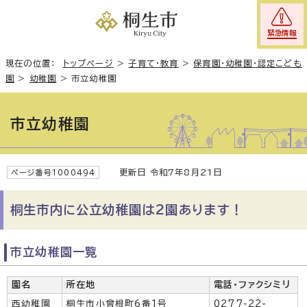
緊急情報
現在の位置：
トップページ
>
子育て・教育
>
保育園・幼稚園・認定こども
園
>
幼稚園
>
市立幼稚園
市立幼稚園
更新日 令和7年8月21日
ページ番号1000494
桐生市内に公立幼稚園は2園あります！
市立幼稚園一覧
園名
所在地
電話・ファクシミリ
西幼稚園
桐生市小曾根町6番1号
0277-22-