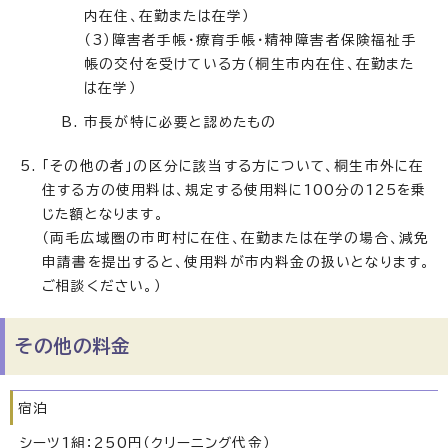
内在住、在勤または在学）
（3）障害者手帳・療育手帳・精神障害者保険福祉手
帳の交付を受けている方（桐生市内在住、在勤また
は在学）
市長が特に必要と認めたもの
「その他の者」の区分に該当する方について、桐生市外に在
住する方の使用料は、規定する使用料に100分の125を乗
じた額となります。
（両毛広域圏の市町村に在住、在勤または在学の場合、減免
申請書を提出すると、使用料が市内料金の扱いとなります。
ご相談ください。）
その他の料金
宿泊
シーツ1組：250円（クリーニング代金）