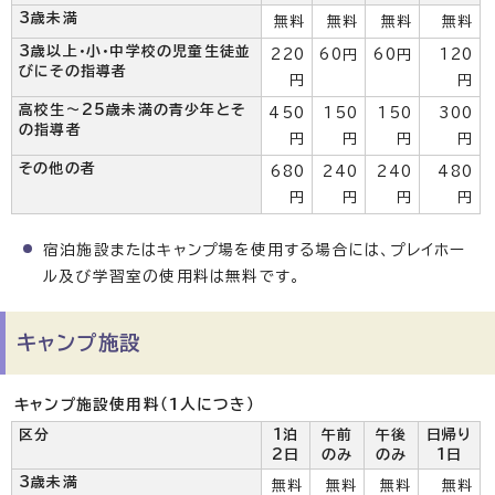
3歳未満
無料
無料
無料
無料
3歳以上・小・中学校の児童生徒並
220
60円
60円
120
びにその指導者
円
円
高校生～25歳未満の青少年とそ
450
150
150
300
の指導者
円
円
円
円
その他の者
680
240
240
480
円
円
円
円
宿泊施設またはキャンプ場を使用する場合には、プレイホー
ル及び学習室の使用料は無料です。
キャンプ施設
キャンプ施設使用料（1人につき）
区分
1泊
午前
午後
日帰り
2日
のみ
のみ
1日
3歳未満
無料
無料
無料
無料