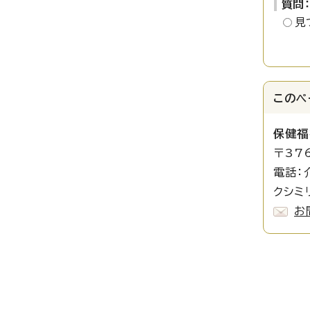
質問
見
このペ
保健福
〒37
電話：
クシミリ
お