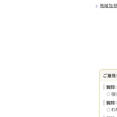
地域包
ご意見
質問
役
質問
わ