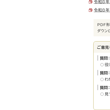
令和8年
令和8年
PDF形
ダウン
ご意見
質問
役
質問
わ
質問
見