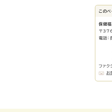
このペ
保健福
〒37
電話：
介護管
介護管
介護審
ファク
お