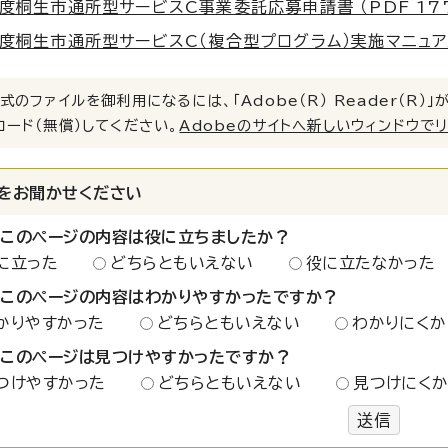
度桐生市通所型サービスC事業委託応募申請書 （PDF 177.
度桐生市通所型サービスC（複合型プログラム）実施マニュアル （
式のファイルを御利用になるには、「Adobe（R） Reader（R
ロード（無償）してください。
Adobeのサイトへ新しいウィンドウで
をお聞かせください
：このページの内容は役に立ちましたか？
に立った
どちらともいえない
役に立たなかった
：このページの内容はわかりやすかったですか？
かりやすかった
どちらともいえない
わかりにくか
：このページは見つけやすかったですか？
つけやすかった
どちらともいえない
見つけにく
送信