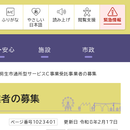
ふりがな
やさしい
読み上げ
閲覧支援
緊急情報
日本語
・安心
施設
市政
桐生市通所型サービスC事業受託事業者の募集
業者の募集
ページ番号1023401
更新日 令和8年2月17日