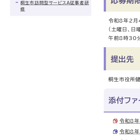
応募期
桐生市訪問型サービスA従事者研
修
令和8年2月
（土曜日、日
午前8時30
提出先
桐生市役所
添付ファ
令和8年
令和8年