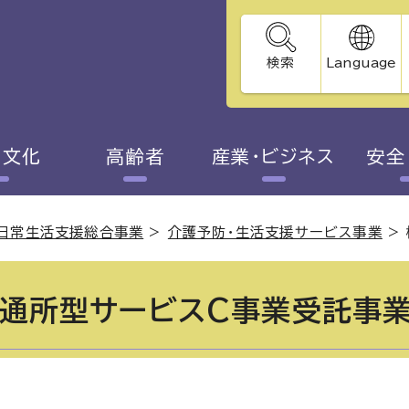
検索
Language
・文化
高齢者
産業・ビジネス
安全
日常生活支援総合事業
>
介護予防・生活支援サービス事業
>
通所型サービスC事業受託事