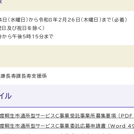
限
4日（水曜日）から令和8年2月26日（木曜日）まで（必着）
曜日及び祝日を除く）
分から午後5時15分まで
健康長寿課長寿支援係
イル
度桐生市通所型サービスC事業受託事業所募集要項 （PDF 1
度桐生市通所型サービスC事業委託応募申請書 （Word 49.