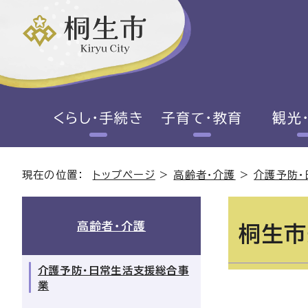
くらし・手続き
子育て・教育
観光
現在の位置：
トップページ
>
高齢者・介護
>
介護予防・
高齢者・介護
桐生市
介護予防・日常生活支援総合事
業