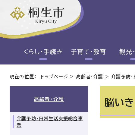
くらし・手続き
子育て・教育
観光
現在の位置：
トップページ
>
高齢者・介護
>
介護予防・
高齢者・介護
脳いき
介護予防・日常生活支援総合事
業