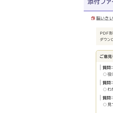
添付ファ
脳いきい
PDF形
ダウン
ご意見
質問
役
質問
わ
質問
見