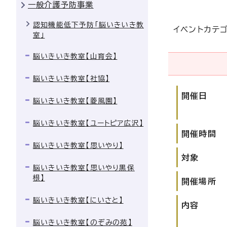
一般介護予防事業
認知機能低下予防「脳いきいき教
イベントカテ
室」
脳いきいき教室【山育会】
脳いきいき教室【社協】
開催日
脳いきいき教室【菱風園】
脳いきいき教室【ユートピア広沢】
開催時間
脳いきいき教室【思いやり】
対象
脳いきいき教室【思いやり黒保
根】
開催場所
脳いきいき教室【にいさと】
内容
脳いきいき教室【のぞみの苑】