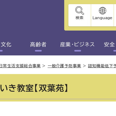
検索
Language
・文化
高齢者
産業・ビジネス
安全
日常生活支援総合事業
>
一般介護予防事業
>
認知機能低下予
いき教室【双葉苑】