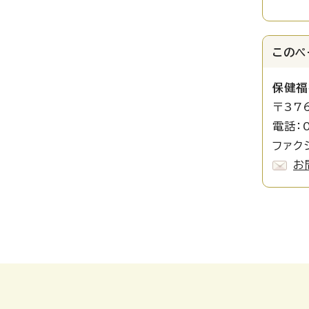
このペ
保健福
〒37
電話：
ファク
お