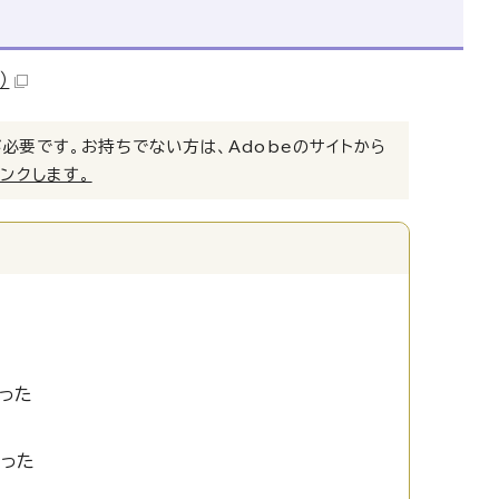
）
）」が必要です。お持ちでない方は、Adobeのサイトから
リンクします。
った
かった