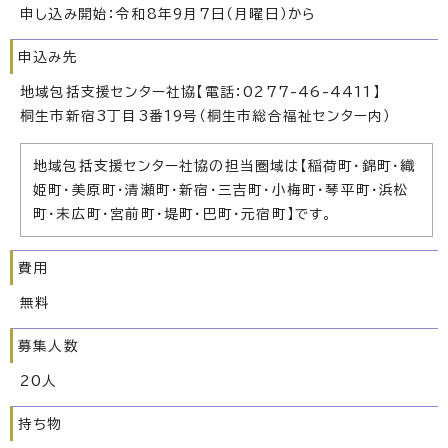
申し込み開始：令和8年9月7日（月曜日）から
申込み先
地域包括支援センター社協【電話：0277-46-4411】
桐生市新宿3丁目3番19号（桐生市総合福祉センター内）
地域包括支援センター社協の担当圏域は【稲荷町・錦町・織
姫町・美原町・清瀬町・新宿・三吉町・小梅町・琴平町・浜松
町・末広町・宮前町・堤町・巴町・元宿町】です。
費用
無料
募集人数
20人
持ち物