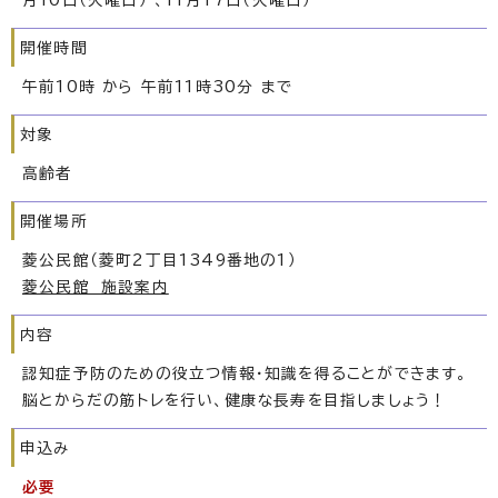
月10日（火曜日） 、11月17日（火曜日）
開催時間
午前10時 から 午前11時30分 まで
対象
高齢者
開催場所
菱公民館（菱町2丁目1349番地の1）
菱公民館 施設案内
内容
認知症予防のための役立つ情報・知識を得ることができます。
脳とからだの筋トレを行い、健康な長寿を目指しましょう！
申込み
必要