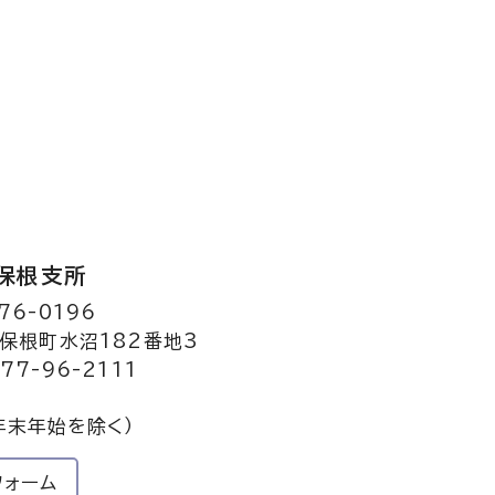
保根支所
76-0196
保根町水沼182番地3
77-96-2111
年末年始を除く）
フォーム