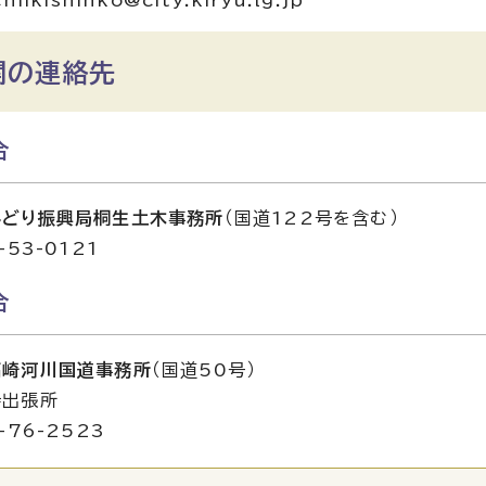
関の連絡先
合
みどり振興局桐生土木事務所
（国道122号を含む）
-53-0121
合
高崎河川国道事務所
（国道50号）
持出張所
-76-2523