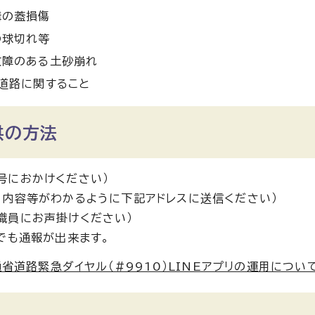
溝の蓋損傷
の球切れ等
支障のある土砂崩れ
道路に関すること
供の方法
号におかけください）
、内容等がわかるように下記アドレスに送信ください）
職員にお声掛けください）
リでも通報が出来ます。
省道路緊急ダイヤル（#9910）LINEアプリの運用につい