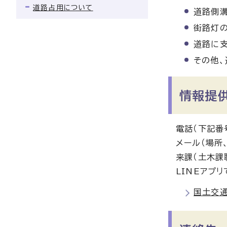
道路占用について
道路側
街路灯
道路に
その他、
情報提
電話（下記番
メール（場所
来課（土木課
LINEアプ
国土交通