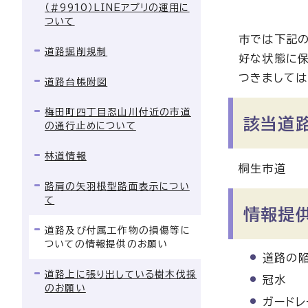
（#9910）LINEアプリの運用に
ついて
市では下記
道路掘削規制
好な状態に保
つきましては
道路台帳附図
梅田町四丁目忍山川付近の市道
該当道
の通行止めについて
林道情報
桐生市道
路肩の矢羽根型路面表示につい
て
情報提
道路及び付属工作物の損傷等に
ついての情報提供のお願い
道路の陥
道路上に張り出している樹木伐採
冠水
のお願い
ガードレ