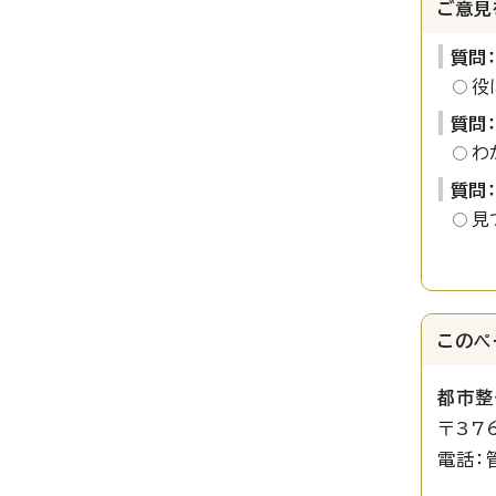
ご意見
質問
役
質問
わ
質問
見
このペ
都市整
〒37
電話：
路政係