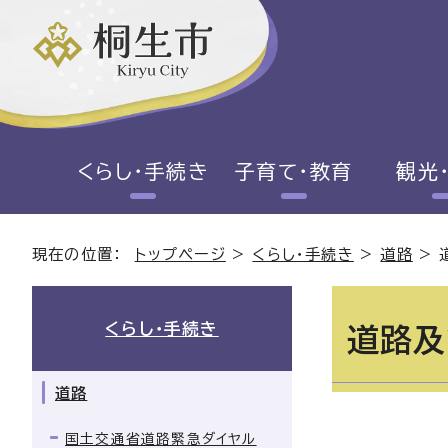
くらし・手続き
子育て・教育
観光
現在の位置：
トップページ
>
くらし・手続き
>
道路
>
くらし・手続き
道路及
道路
国土交通省道路緊急ダイヤル