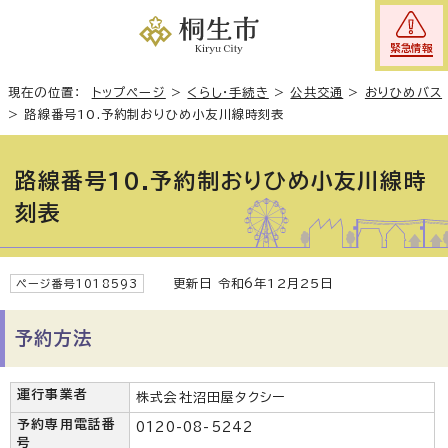
緊急情報
現在の位置：
トップページ
>
くらし・手続き
>
公共交通
>
おりひめバス
>
路線番号10.予約制おりひめ小友川線時刻表
路線番号10.予約制おりひめ小友川線時
刻表
更新日 令和6年12月25日
ページ番号1018593
予約方法
運行事業者
株式会社沼田屋タクシー
予約専用電話番
0120-08-5242
号