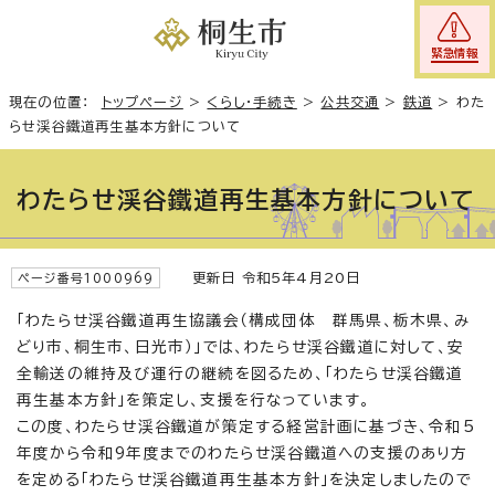
緊急情報
現在の位置：
トップページ
>
くらし・手続き
>
公共交通
>
鉄道
>
わた
らせ渓谷鐵道再生基本方針について
わたらせ渓谷鐵道再生基本方針について
更新日 令和5年4月20日
ページ番号1000969
「わたらせ渓谷鐵道再生協議会（構成団体 群馬県、栃木県、み
どり市、桐生市、日光市）」では、わたらせ渓谷鐵道に対して、安
全輸送の維持及び運行の継続を図るため、「わたらせ渓谷鐵道
再生基本方針」を策定し、支援を行なっています。
この度、わたらせ渓谷鐵道が策定する経営計画に基づき、令和5
年度から令和9年度までのわたらせ渓谷鐵道への支援のあり方
を定める「わたらせ渓谷鐵道再生基本方針」を決定しましたので