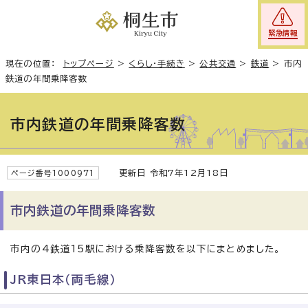
緊急情報
現在の位置：
トップページ
>
くらし・手続き
>
公共交通
>
鉄道
>
市内
鉄道の年間乗降客数
市内鉄道の年間乗降客数
更新日 令和7年12月18日
ページ番号1000971
市内鉄道の年間乗降客数
市内の4鉄道15駅における乗降客数を以下にまとめました。
JR東日本（両毛線）