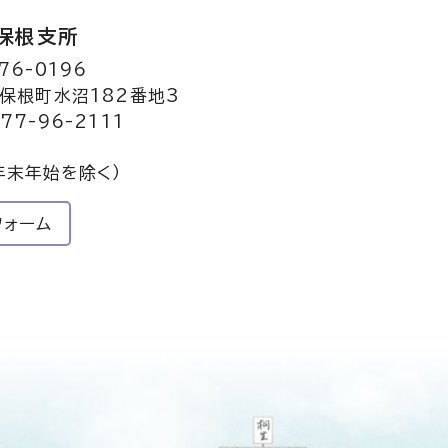
保根支所
76-0196
保根町水沼182番地3
77-96-2111
年末年始を除く）
フォーム