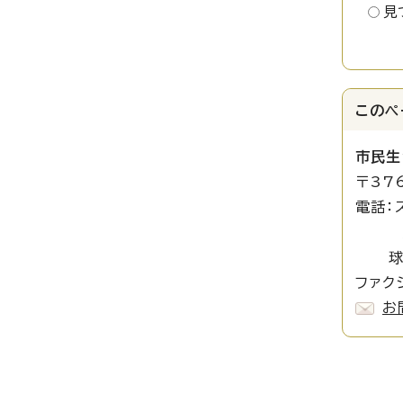
見
このペ
市民生
〒37
電話：
文化振
球都桐
ファクシ
お