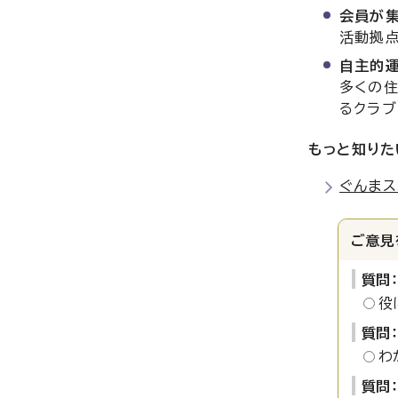
会員が
活動拠点
自主的
多くの
るクラブ
もっと知りた
ぐんまス
ご意見
質問
役
質問
わ
質問