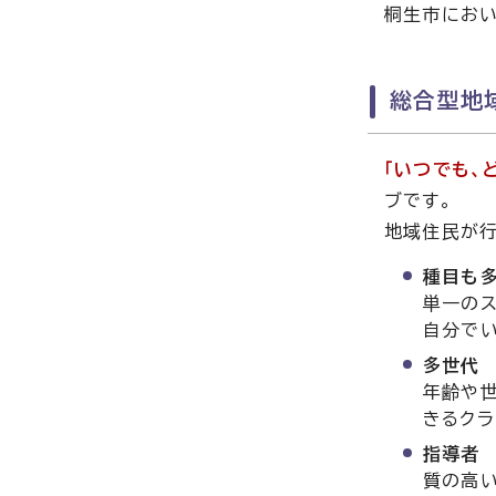
桐生市におい
総合型地
「いつでも、
ブです。
地域住民が
種目も
単一の
自分で
多世代
年齢や世
きるクラ
指導者
質の高