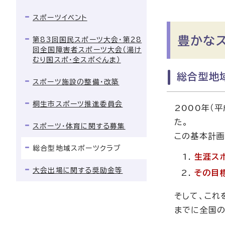
スポーツイベント
豊かな
第83回国民スポーツ大会・第28
回全国障害者スポーツ大会（湯け
むり国スポ・全スポぐんま）
総合型地
スポーツ施設の整備・改築
桐生市スポーツ推進委員会
2000年（
た。
スポーツ・体育に関する募集
この基本計画
総合型地域スポーツクラブ
生涯ス
大会出場に関する奨励金等
その目
そして、これ
までに全国の