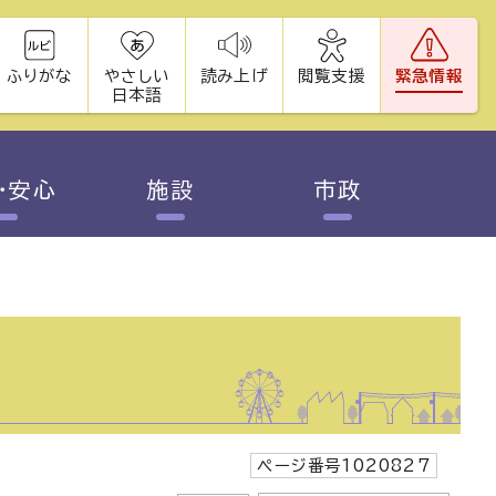
ふりがな
やさしい
読み上げ
閲覧支援
緊急情報
日本語
・安心
施設
市政
ページ番号1020827