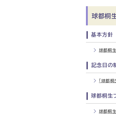
球都桐
基本方針
球都桐
記念日の
「球都桐
球都桐生
球都桐生