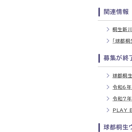
関連情報
桐生新川
「球都桐
募集が終
球都桐生
令和6
令和7
PLAY 
球都桐生ウ