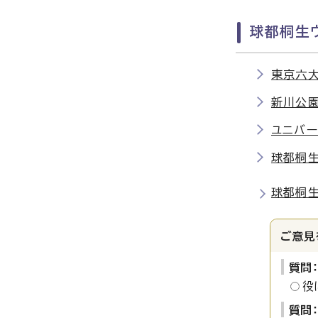
球都桐生ウ
東京六大
新川公園
ユニバ
球都桐生
球都桐生
ご意見
質問
役
質問