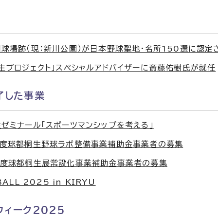
球場跡（現：新川公園）が日本野球聖地・名所150選に認定
生プロジェクト」スペシャルアドバイザーに斎藤佑樹氏が就任
了した事業
ゼミナール「スポーツマンシップを考える」
年度球都桐生野球ラボ整備事業補助金事業者の募集
年度球都桐生展常設化事業補助金事業者の募集
BALL 2025 in KIRYU
ィーク2025