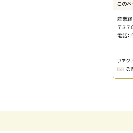
このペ
産業経
〒37
電話：
工業労
産業立
ファクシ
お