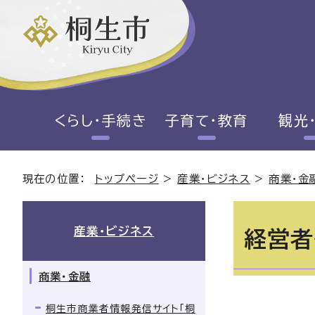
くらし・手続き
子育て・教育
観光
現在の位置：
トップページ
>
産業・ビジネス
>
商業・金
産業・ビジネス
経営者
商業・金融
桐生市商業者情報発信サイト「桐