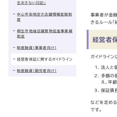
生あきない日記」
中心市街地空き店舗情報登録制
事業者が金融
度
きるルール「
桐生市地域店舗買物促進事業補
助金
経営者
制度融資（事業者向け）
ガイドライン
経営者保証に関するガイドライン
法人と
制度融資（勤労者向け）
多額の
え、年
保証債
などを定める
です。