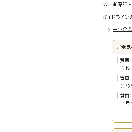
第三者保証人
ガイドライン
中小企
ご意見
質問
役
質問
わ
質問
見