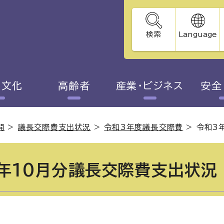
検索
Language
・文化
高齢者
産業・ビジネス
安全
開
>
議長交際費支出状況
>
令和3年度議長交際費
>
令和3
年10月分議長交際費支出状況