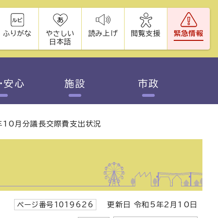
ふりがな
やさしい
読み上げ
閲覧支援
緊急情報
日本語
・安心
施設
市政
年10月分議長交際費支出状況
ページ番号1019626
更新日 令和5年2月10日