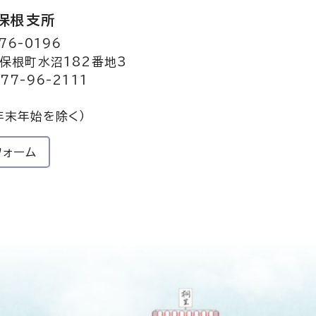
保根支所
76-0196
保根町水沼182番地3
77-96-2111
年末年始を除く）
フォーム