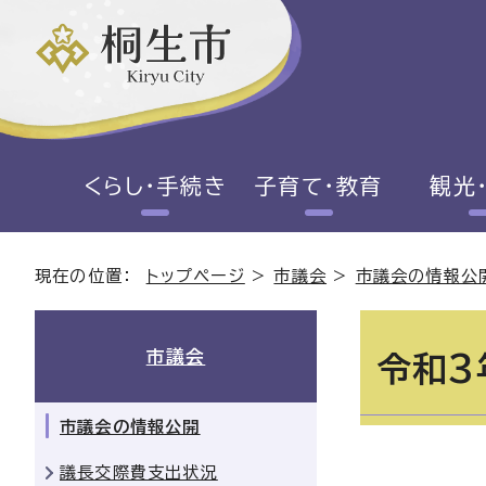
くらし・手続き
子育て・教育
観光
現在の位置：
トップページ
>
市議会
>
市議会の情報公
市議会
令和3
市議会の情報公開
議長交際費支出状況