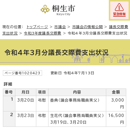
緊急情報
現在の位置：
トップページ
>
市議会
>
市議会の情報公開
>
議長交際費
支出状況
>
令和3年度議長交際費
>
令和4年3月分議長交際費支出状況
令和4年3月分議長交際費支出状況
更新日 令和4年7月13日
ページ番号1020423
詳細
番号
月日
項目
内容
金額
1
3月20日
弔慰
香典（議会事務局職員実父）
3,000
円
2
3月23日
弔慰
生花代（議会事務局職員実父）
16,500
3月19日、3月20日
円