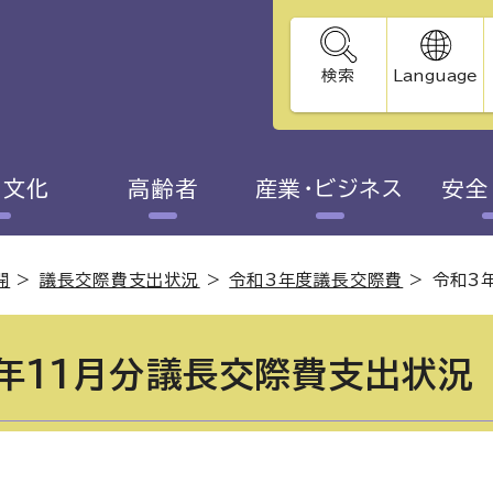
検索
Language
・文化
高齢者
産業・ビジネス
安全
開
>
議長交際費支出状況
>
令和3年度議長交際費
>
令和3
年11月分議長交際費支出状況