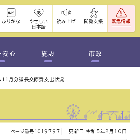
ふりがな
やさしい
読み上げ
閲覧支援
緊急情報
日本語
・安心
施設
市政
年11月分議長交際費支出状況
ページ番号1019797
更新日 令和5年2月10日