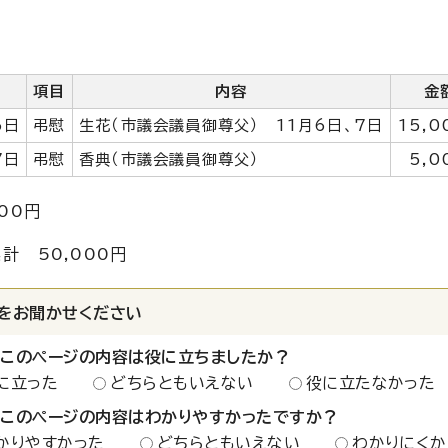
日
項目
内容
金
6日
弔慰
生花（市議会議員御尊父） 11月6日、7日
15,0
7日
弔慰
香典（市議会議員御尊父）
5,0
00円
計 50,000円
をお聞かせください
：このページの内容は役に立ちましたか？
に立った
どちらともいえない
役に立たなかった
：このページの内容はわかりやすかったですか？
かりやすかった
どちらともいえない
わかりにくか