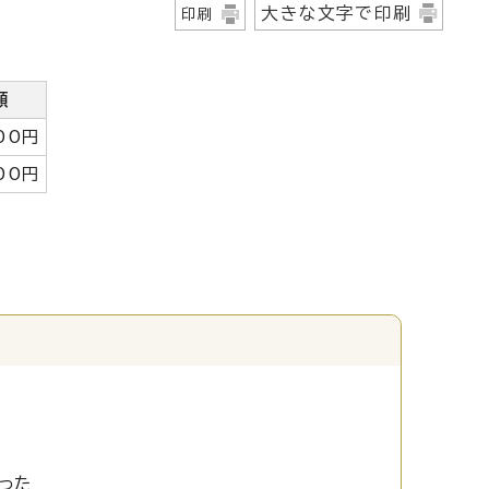
大きな文字で印刷
印刷
額
00円
00円
った