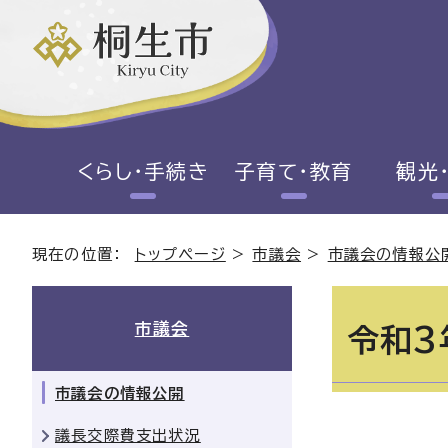
くらし・手続き
子育て・教育
観光
現在の位置：
トップページ
>
市議会
>
市議会の情報公
市議会
令和3
市議会の情報公開
議長交際費支出状況