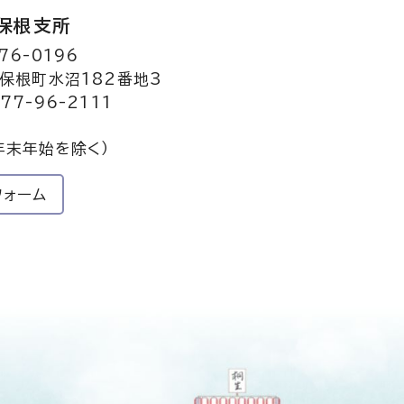
保根支所
76-0196
保根町水沼182番地3
77-96-2111
年末年始を除く）
フォーム