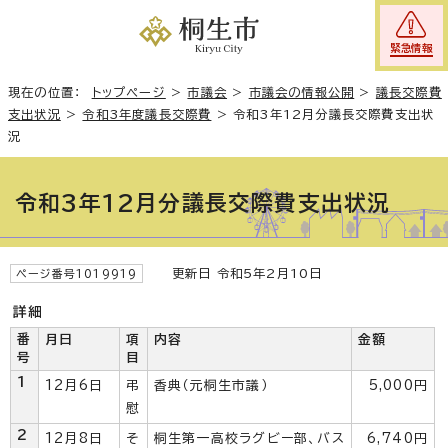
緊急情報
現在の位置：
トップページ
>
市議会
>
市議会の情報公開
>
議長交際費
支出状況
>
令和3年度議長交際費
>
令和3年12月分議長交際費支出状
況
令和3年12月分議長交際費支出状況
更新日 令和5年2月10日
ページ番号1019919
詳細
番
月日
項
内容
金額
号
目
1
12月6日
弔
香典（元桐生市議）
5,000円
慰
2
12月8日
そ
桐生第一高校ラグビー部、バス
6,740円