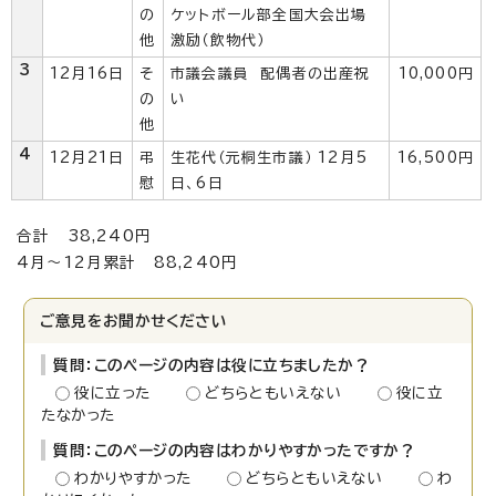
の
ケットボール部全国大会出場
他
激励（飲物代）
3
12月16日
そ
市議会議員 配偶者の出産祝
10,000円
の
い
他
4
12月21日
弔
生花代（元桐生市議） 12月5
16,500円
慰
日、6日
合計 38,240円
4月～12月累計 88,240円
ご意見をお聞かせください
質問：このページの内容は役に立ちましたか？
役に立った
どちらともいえない
役に立
たなかった
質問：このページの内容はわかりやすかったですか？
わかりやすかった
どちらともいえない
わ