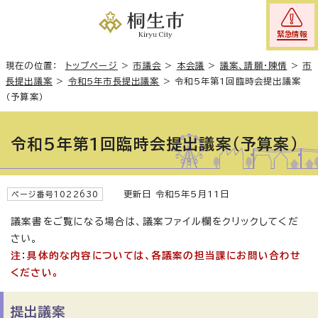
緊急情報
現在の位置：
トップページ
>
市議会
>
本会議
>
議案、請願・陳情
>
市
長提出議案
>
令和5年市長提出議案
>
令和5年第1回臨時会提出議案
（予算案）
令和5年第1回臨時会提出議案（予算案）
更新日 令和5年5月11日
ページ番号1022630
議案書をご覧になる場合は、議案ファイル欄をクリックしてくだ
さい。
注：具体的な内容については、各議案の担当課にお問い合わせ
ください。
提出議案