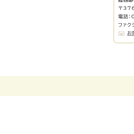
〒37
電話：0
ファク
お