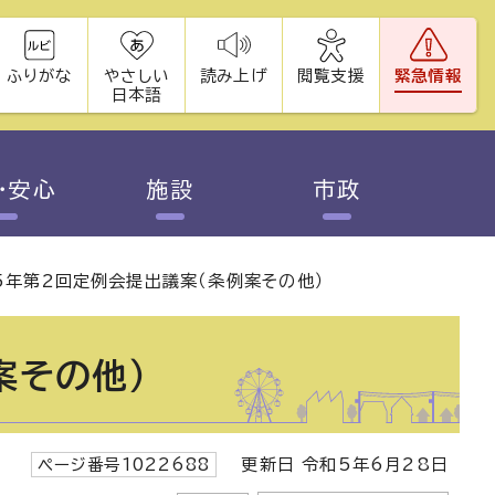
ふりがな
やさしい
読み上げ
閲覧支援
緊急情報
日本語
・安心
施設
市政
5年第2回定例会提出議案（条例案その他）
案その他）
ページ番号1022688
更新日 令和5年6月28日