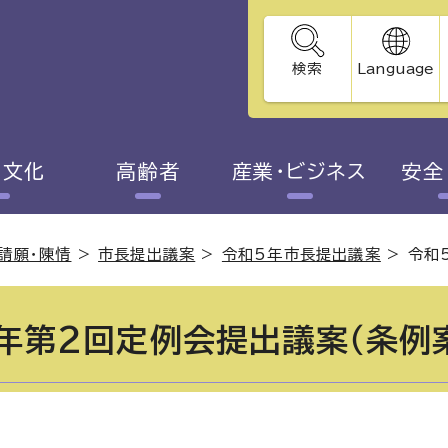
検索
Language
・文化
高齢者
産業・ビジネス
安全
請願・陳情
>
市長提出議案
>
令和5年市長提出議案
>
令和
年第2回定例会提出議案（条例