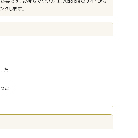
）」が必要です。お持ちでない方は、Adobeのサイトから
リンクします。
った
かった