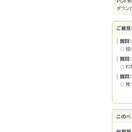
PDF形
ダウン
ご意見
質問
役
質問
わ
質問
見
このペ
総務部