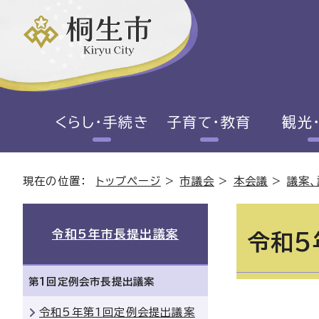
くらし・手続き
子育て・教育
観光
現在の位置：
トップページ
>
市議会
>
本会議
>
議案、
令和5年市長提出議案
令和5
第1回定例会市長提出議案
令和5年第1回定例会提出議案