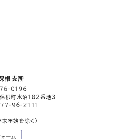
保根支所
76-0196
保根町水沼182番地3
77-96-2111
年末年始を除く）
フォーム