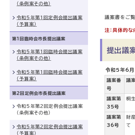
（条例案その他）
議案書をご覧
令和5年第1回定例会提出議案
（予算案）
注：具体的な
第1回臨時会市長提出議案
提出議
令和5年第1回臨時会提出議案
（条例案その他）
令和5年6月
令和5年第1回臨時会提出議案
（予算案）
議案番
議
号
第2回定例会市長提出議案
議案第
桐
令和5年第2回定例会提出議案
35号
（条例案その他）
議案第
財
36号
て
令和5年第2回定例会提出議案
（予算案）