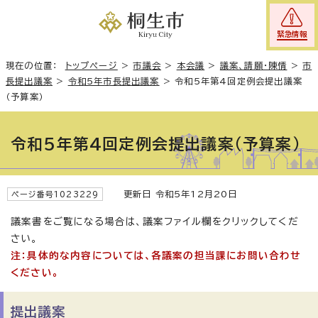
緊急情報
現在の位置：
トップページ
>
市議会
>
本会議
>
議案、請願・陳情
>
市
長提出議案
>
令和5年市長提出議案
>
令和5年第4回定例会提出議案
（予算案）
令和5年第4回定例会提出議案（予算案）
更新日 令和5年12月20日
ページ番号1023229
議案書をご覧になる場合は、議案ファイル欄をクリックしてくだ
さい。
注：具体的な内容については、各議案の担当課にお問い合わせ
ください。
提出議案