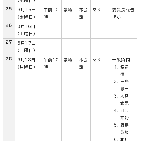
（木曜日）
25
3月15日
午前10
議場
本会
あり
委員長報告
（金曜日）
時
議
ほか
26
3月16日
（土曜日）
27
3月17日
（日曜日）
28
3月18日
午前10
議場
本会
あり
一般質問
（月曜日）
時
議
渡辺
恒
田島
忠一
人見
武男
河原
井始
飯島
英規
北川