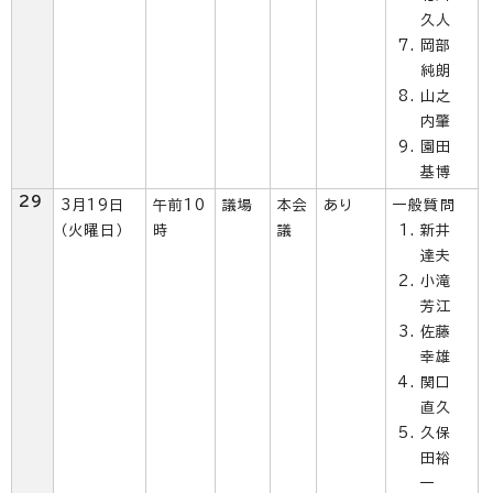
久人
岡部
純朗
山之
内肇
園田
基博
29
3月19日
午前10
議場
本会
あり
一般質問
（火曜日）
時
議
新井
達夫
小滝
芳江
佐藤
幸雄
関口
直久
久保
田裕
一