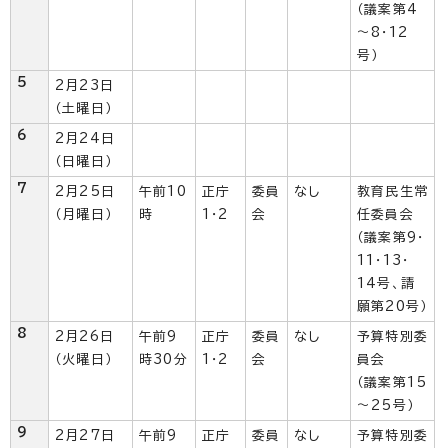
（議案第4
～8・12
号）
5
2月23日
（土曜日）
6
2月24日
（日曜日）
7
2月25日
午前10
正庁
委員
なし
教育民生常
（月曜日）
時
1・2
会
任委員会
（議案第9・
11・13・
14号、請
願第20号）
8
2月26日
午前9
正庁
委員
なし
予算特別委
（火曜日）
時30分
1・2
会
員会
（議案第15
～25号）
9
2月27日
午前9
正庁
委員
なし
予算特別委