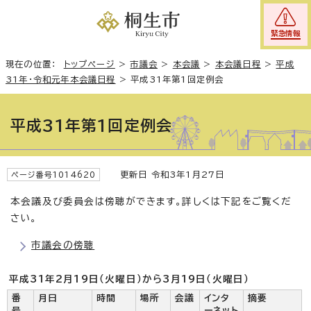
緊急情報
現在の位置：
トップページ
>
市議会
>
本会議
>
本会議日程
>
平成
31年・令和元年本会議日程
>
平成31年第1回定例会
平成31年第1回定例会
更新日 令和3年1月27日
ページ番号1014620
本会議及び委員会は傍聴ができます。詳しくは下記をご覧くだ
さい。
市議会の傍聴
平成31年2月19日（火曜日）から3月19日（火曜日）
番
月日
時間
場所
会議
インタ
摘要
号
ーネット