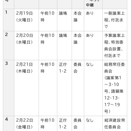
中継
1
2月19日
午前10
議場
本会
あり
一般議案上
（火曜日）
時
議
程、付託ま
で
2
2月20日
午前10
議場
本会
あり
予算議案上
（水曜日）
時
議
程、特別委
員会設置、
付託まで
3
2月21日
午前10
正庁
委員
なし
総務常任委
（木曜日）
時
1・2
会
員会
（議案第1
～3・10
号、請願第
12・13・
17～19
号）
4
2月22日
午前10
正庁
委員
なし
経済建設常
（金曜日）
時
1・2
会
任委員会