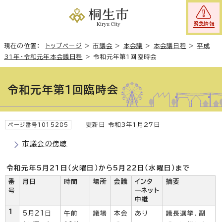
緊急情報
現在の位置：
トップページ
>
市議会
>
本会議
>
本会議日程
>
平成
31年・令和元年本会議日程
>
令和元年第1回臨時会
令和元年第1回臨時会
更新日 令和3年1月27日
ページ番号1015285
市議会の傍聴
令和元年5月21日（火曜日）から5月22日（水曜日）まで
番
月日
時間
場所
会議
インタ
摘要
号
ーネット
中継
1
5月21日
午前
議場
本会
あり
議長選挙、副