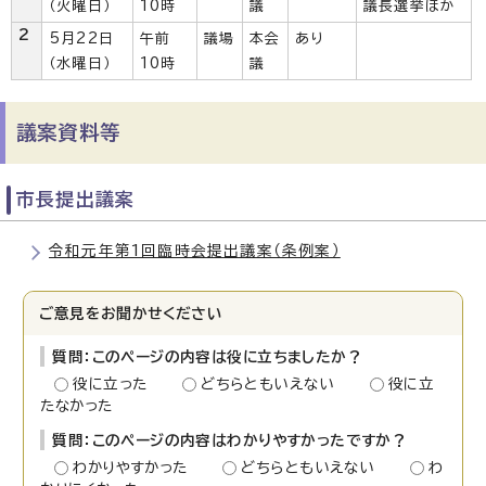
（火曜日）
10時
議
議長選挙ほか
2
5月22日
午前
議場
本会
あり
（水曜日）
10時
議
議案資料等
市長提出議案
令和元年第1回臨時会提出議案（条例案）
ご意見をお聞かせください
質問：このページの内容は役に立ちましたか？
役に立った
どちらともいえない
役に立
たなかった
質問：このページの内容はわかりやすかったですか？
わかりやすかった
どちらともいえない
わ