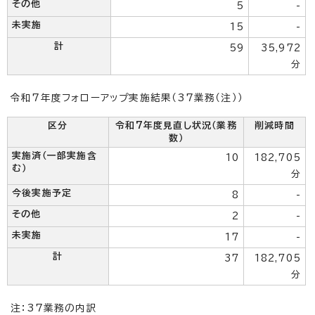
その他
5
-
未実施
15
-
計
59
35,972
分
令和7年度フォローアップ実施結果（37業務（注））
区分
令和7年度見直し状況（業務
削減時間
数）
実施済（一部実施含
10
182,705
む）
分
今後実施予定
8
-
その他
2
-
未実施
17
-
計
37
182,705
分
注：37業務の内訳