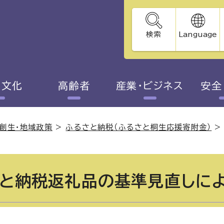
検索
Language
・文化
高齢者
産業・ビジネス
安全
創生・地域政策
>
ふるさと納税（ふるさと桐生応援寄附金）
と納税返礼品の基準見直しに