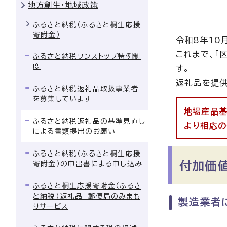
地方創生・地域政策
ふるさと納税（ふるさと桐生応援
寄附金）
令和8年10
これまで、「
ふるさと納税ワンストップ特例制
度
す。
返礼品を提供
ふるさと納税返礼品取扱事業者
を募集しています
地場産品基
ふるさと納税返礼品の基準見直し
より相応の
による書類提出のお願い
ふるさと納税（ふるさと桐生応援
付加価
寄附金）の申出書による申し込み
ふるさと桐生応援寄附金（ふるさ
と納税）返礼品 郵便局のみまも
製造業者
りサービス