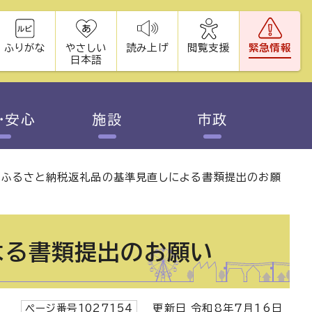
ふりがな
やさしい
読み上げ
閲覧支援
緊急情報
日本語
・安心
施設
市政
>
ふるさと納税返礼品の基準見直しによる書類提出のお願
よる書類提出のお願い
ページ番号1027154
更新日 令和8年7月16日