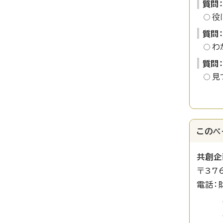
質問
役
質問
わ
質問
見
このペ
共創企
〒37
電話：
財産活
財源対