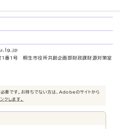
.lg.jp
姫町1番1号 桐生市役所共創企画部財政課財源対策室
）」が必要です。お持ちでない方は、Adobeのサイトから
リンクします。