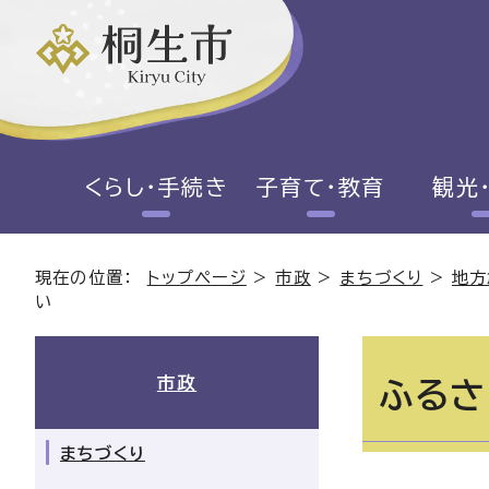
くらし・手続き
子育て・教育
観光
現在の位置：
トップページ
>
市政
>
まちづくり
>
地方
い
市政
ふるさ
まちづくり