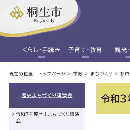
くらし・手続き
子育て・教育
観光
現在の位置：
トップページ
>
市政
>
まちづくり
>
都市
歴史まちづくり講演会
令和3
令和7年度歴史まちづくり講演
会