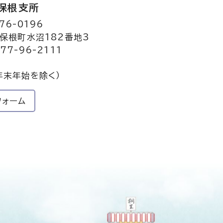
保根支所
76-0196
保根町水沼182番地3
77-96-2111
年末年始を除く）
フォーム