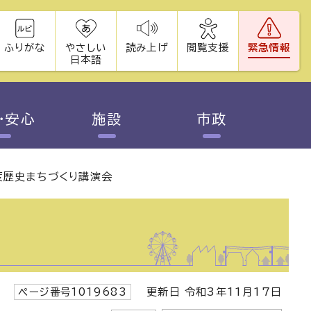
ふりがな
やさしい
読み上げ
閲覧支援
緊急情報
日本語
・安心
施設
市政
度歴史まちづくり講演会
ページ番号1019683
更新日 令和3年11月17日