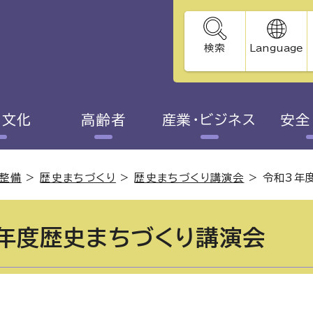
検索
Language
・文化
高齢者
産業・ビジネス
安全
整備
>
歴史まちづくり
>
歴史まちづくり講演会
>
令和3年
年度歴史まちづくり講演会