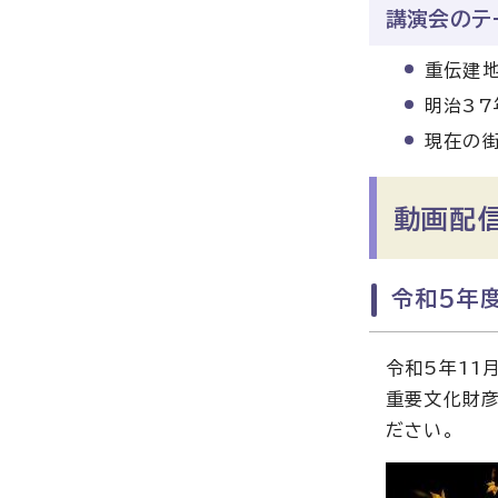
講演会のテ
重伝建
明治3
現在の
動画配
令和5年
令和5年11
重要文化財彦
ださい。