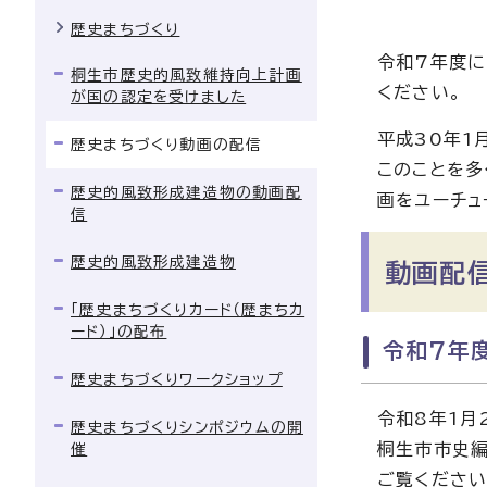
歴史まちづくり
令和7年度に
桐生市歴史的風致維持向上計画
ください。
が国の認定を受けました
平成30年1
歴史まちづくり動画の配信
このことを多
歴史的風致形成建造物の動画配
画をユーチュ
信
歴史的風致形成建造物
動画配
「歴史まちづくりカード（歴まちカ
ード）」の配布
令和7年
歴史まちづくりワークショップ
令和8年1月
歴史まちづくりシンポジウムの開
桐生市市史編
催
ご覧ください