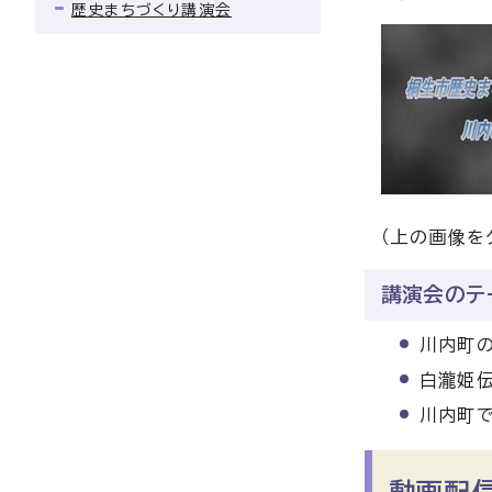
歴史まちづくり講演会
（上の画像を
講演会のテ
川内町
白瀧姫
川内町で
動画配