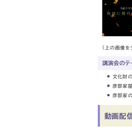
（上の画像を
講演会のテ
文化財
彦部家
彦部家
動画配