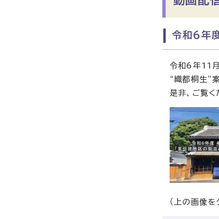
令和6年
令和6年11
“織都桐生”
是非、ご覧く
（上の画像を