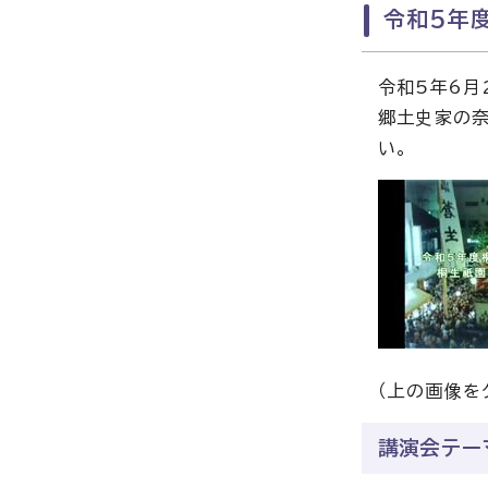
令和5年
令和5年6月
郷土史家の奈
い。
（上の画像を
講演会テー