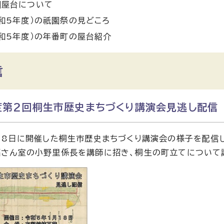
園屋台について
和5年度）の祇園祭の見どころ
和5年度）の年番町の屋台紹介
信
度第2回桐生市歴史まちづくり講演会見逃し配信
18日に開催した桐生市歴史まちづくり講演会の様子を配信
さん室の小野里係長を講師に招き、桐生の町立てについて講