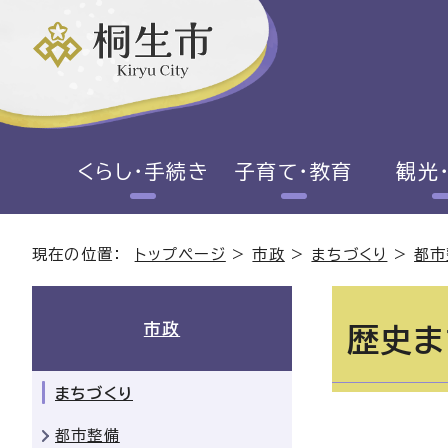
くらし・手続き
子育て・教育
観光
現在の位置：
トップページ
>
市政
>
まちづくり
>
都市
市政
歴史ま
まちづくり
都市整備