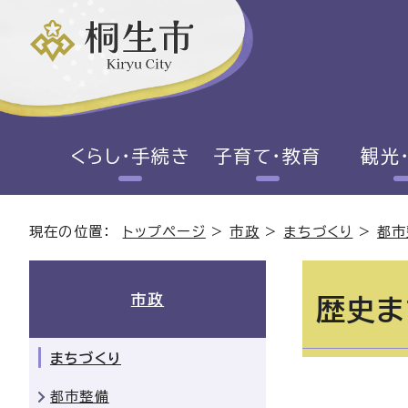
くらし・手続き
子育て・教育
観光
現在の位置：
トップページ
>
市政
>
まちづくり
>
都市
市政
歴史ま
まちづくり
都市整備