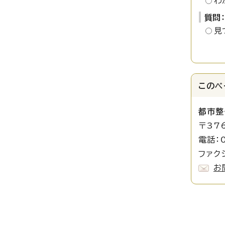
わ
質問
見
このペ
都市整
〒37
電話：0
ファク
お