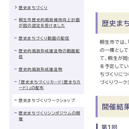
歴史まちづくり
桐生市歴史的風致維持向上計画
歴史ま
が国の認定を受けました
歴史まちづくり動画の配信
桐生市では、
の一環として
歴史的風致形成建造物の動画配
信
て、桐生が
を予定してい
歴史的風致形成建造物
ちづくりにつ
「歴史まちづくりカード（歴まちカ
づくりワーク
ード）」の配布
歴史まちづくりワークショップ
開催結果
歴史まちづくりシンポジウムの開
催
第1回