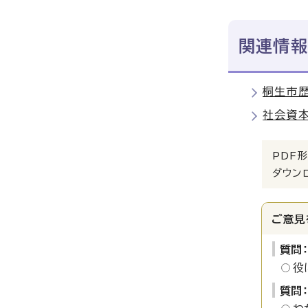
関連情報
桐生市
社会資
PDF形
ダウン
ご意見
質問
役
質問