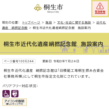
緊急情報
現在の位置：
トップページ
>
施設
>
文化・社会に関する施設
>
近代化
遺産 絹撚記念館
>
桐生市近代化遺産絹撚記念館 施設案内
桐生市近代化遺産絹撚記念館 施設案内
更新日 令和8年7月24日
ページ番号1006244
桐生市近代化遺産 絹撚記念館は「旧模範工場桐生撚糸合資会
社事務所棟」として桐生市指定文化財にされています。
バリアフリー対応状況：