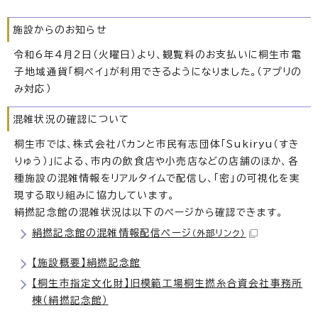
施設からのお知らせ
令和6年4月2日（火曜日）より、観覧料のお支払いに桐生市電
子地域通貨「桐ペイ」が利用できるようになりました。（アプリの
み対応）
混雑状況の確認について
桐生市では、株式会社バカンと市民有志団体「Sukiryu（すき
りゅう）」による、市内の飲食店や小売店などの店舗のほか、各
種施設の混雑情報をリアルタイムで配信し、「密」の可視化を実
現する取り組みに協力しています。
絹撚記念館の混雑状況は以下のページから確認できます。
絹撚記念館の混雑情報配信ページ
（外部リンク）
【施設概要】絹撚記念館
【桐生市指定文化財】旧模範工場桐生撚糸合資会社事務所
棟（絹撚記念館）