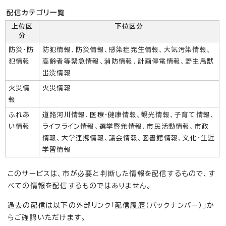
配信カテゴリ一覧
上位区
下位区分
分
防災・防
防犯情報、防災情報、感染症発生情報、大気汚染情報、
犯情報
高齢者等緊急情報、消防情報、計画停電情報、野生鳥獣
出没情報
火災情
火災情報
報
ふれあ
道路河川情報、医療・健康情報、観光情報、子育て情報、
い情報
ライフライン情報、選挙啓発情報、市民活動情報、市政
情報、大学連携情報、議会情報、図書館情報、文化・生涯
学習情報
このサービスは、市が必要と判断した情報を配信するもので、す
べての情報を配信するものではありません。
過去の配信は以下の外部リンク「配信履歴（バックナンバー）」か
らご確認いただけます。