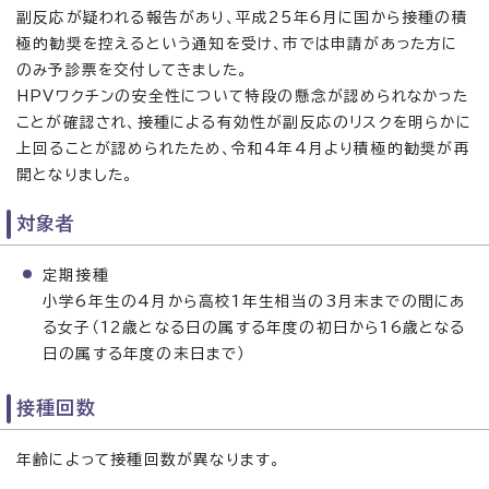
副反応が疑われる報告があり、平成25年6月に国から接種の積
極的勧奨を控えるという通知を受け、市では申請があった方に
のみ予診票を交付してきました。
HPVワクチンの安全性について特段の懸念が認められなかった
ことが確認され、接種による有効性が副反応のリスクを明らかに
上回ることが認められたため、令和4年4月より積極的勧奨が再
開となりました。
対象者
定期接種
小学6年生の4月から高校1年生相当の3月末までの間にあ
る女子（12歳となる日の属する年度の初日から16歳となる
日の属する年度の末日まで）
接種回数
年齢によって接種回数が異なります。