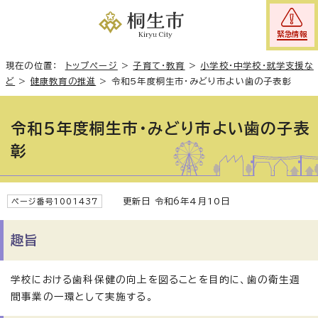
緊急情報
現在の位置：
トップページ
>
子育て・教育
>
小学校・中学校・就学支援な
ど
>
健康教育の推進
>
令和5年度桐生市・みどり市よい歯の子表彰
令和5年度桐生市・みどり市よい歯の子表
彰
更新日 令和6年4月10日
ページ番号1001437
趣旨
学校における歯科保健の向上を図ることを目的に、歯の衛生週
間事業の一環として実施する。