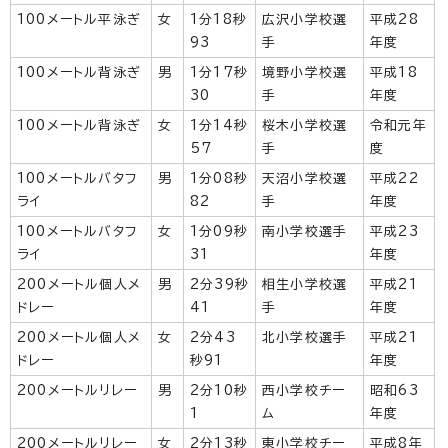
100メートル平泳ぎ
女
1分18秒
広沢小学校選
平成28
93
手
年度
100メートル背泳ぎ
男
1分17秒
境野小学校選
平成18
30
手
年度
100メートル背泳ぎ
女
1分14秒
桜木小学校選
令和元年
57
手
度
100メートルバタフ
男
1分08秒
天沼小学校選
平成22
ライ
82
手
年度
100メートルバタフ
女
1分09秒
南小学校選手
平成23
ライ
31
年度
200メートル個人メ
男
2分39秒
相生小学校選
平成21
ドレー
41
手
年度
200メートル個人メ
女
2分43
北小学校選手
平成21
ドレー
秒91
年度
200メートルリレー
男
2分10秒
西小学校チー
昭和63
1
ム
年度
200メートルリレー
女
2分13秒
東小学校チー
平成8年