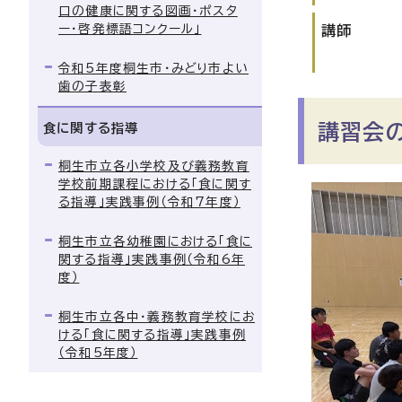
口の健康に関する図画・ポスタ
ー・啓発標語コンクール」
講師
令和5年度桐生市・みどり市よい
歯の子表彰
食に関する指導
講習会
桐生市立各小学校及び義務教育
学校前期課程における「食に関す
る指導」実践事例（令和7年度）
桐生市立各幼稚園における「食に
関する指導」実践事例（令和6年
度）
桐生市立各中・義務教育学校にお
ける「食に関する指導」実践事例
（令和5年度）