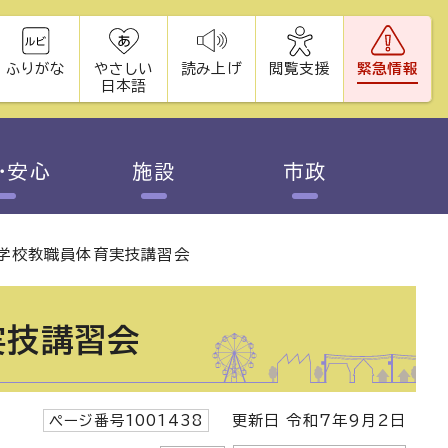
ふりがな
やさしい
読み上げ
閲覧支援
緊急情報
日本語
・安心
施設
市政
学校教職員体育実技講習会
実技講習会
ページ番号1001438
更新日 令和7年9月2日