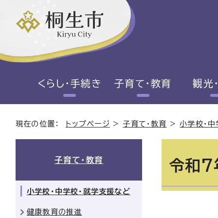
くらし・手続き
子育て・教育
観光
現在の位置：
トップページ
>
子育て・教育
>
小学校・中
子育て・教育
令和7
小学校・中学校・就学支援など
健康教育の推進