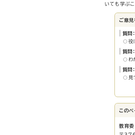
いても学ぶこ
ご意見
質問
役
質問
わ
質問
見
このペ
教育委
〒37