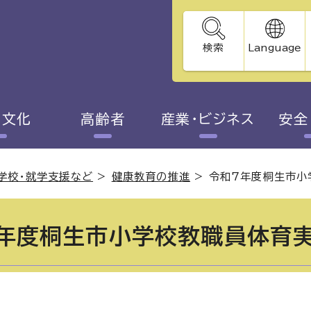
検索
Language
・文化
高齢者
産業・ビジネス
安全
学校・就学支援など
>
健康教育の推進
>
令和7年度桐生市小
年度桐生市小学校教職員体育