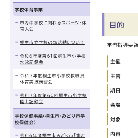
学校体育事業
市内中学校に関わるスポーツ・体
目的
育大会
桐生市立学校の部活動について
学習指導要領
令和6年度第61回桐生市小学校
主催
水泳記録会
令和7年度桐生市小学校教職員
主管
体育実技講習会
期日
令和7年度第60回桐生市小学校
陸上記録会
会場
学校保健事業（桐生市・みどり市学
対象
校保健会）
内容
令和6年度桐生市みどり市「歯と