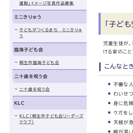
運動」イメージ写真作品募集
ミニきりゅう
「子ども
子どもがつくるまち ミニきりゅ
う
児童生徒が、
臨海子ども会
ける家のこと
桐生市臨海子ども会
こんなと
二十歳を祝う会
不審な
二十歳を祝う会
わいせつ
KLC
身に危険
ケガをし
KLC（桐生市子ども会リーダーズ
クラブ）
天候が急
喉が渇い