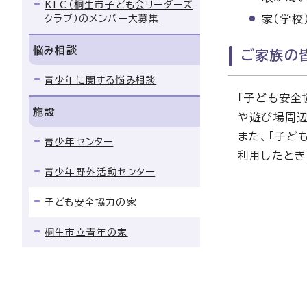
KLC（桐生市子ども会リーダーズ
クラブ）のメンバー大募集
家（学校
悩み相談
ご家族の
青少年に関する悩み相談
「子ども安全
施設
や遊び場周辺
また、「子ど
青少年センター
利用したとき
青少年野外活動センター
子ども安全協力の家
桐生市立青年の家