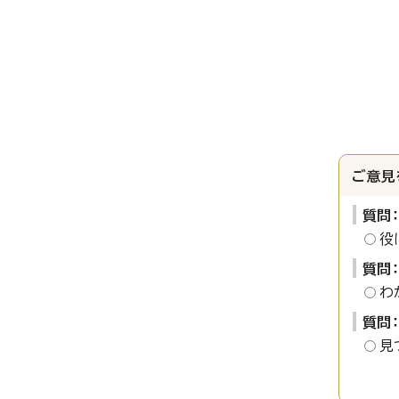
ご意見
質問
役
質問
わ
質問
見