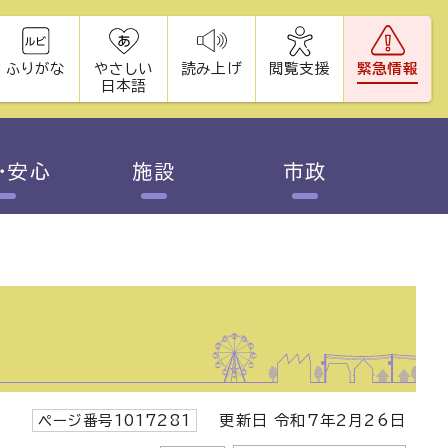
ふりがな
やさしい
読み上げ
閲覧支援
緊急情報
日本語
・安心
施設
市政
ページ番号1017281
更新日 令和7年2月26日