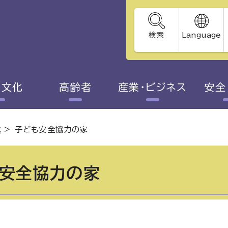
検索
Language
・文化
高齢者
産業・ビジネス
安全
成
>
子ども安全協力の家
安全協力の家