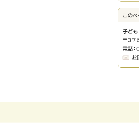
このペ
子ども
〒37
電話：0
お