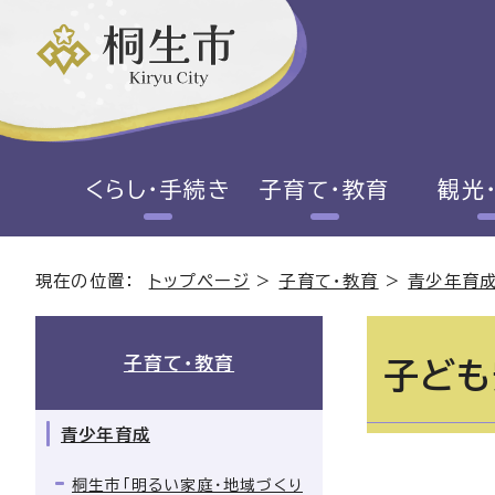
くらし・手続き
子育て・教育
観光
現在の位置：
トップページ
>
子育て・教育
>
青少年育
子育て・教育
子ども
青少年育成
桐生市「明るい家庭・地域づくり