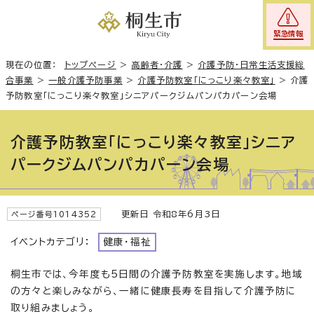
緊急情報
現在の位置：
トップページ
>
高齢者・介護
>
介護予防・日常生活支援総
合事業
>
一般介護予防事業
>
介護予防教室「にっこり楽々教室」
>
介護
予防教室「にっこり楽々教室」シニアパークジムパンパカパーン会場
介護予防教室「にっこり楽々教室」シニア
パークジムパンパカパーン会場
更新日 令和8年6月3日
ページ番号1014352
イベントカテゴリ：
健康・福祉
桐生市では、今年度も5日間の介護予防教室を実施します。地域
の方々と楽しみながら、一緒に健康長寿を目指して介護予防に
取り組みましょう。